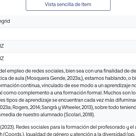
Vista sencilla de ítem
ngrid
1Z
1Z
l empleo de redes sociales, bien sea con una finalidad de de
tica de aula (Mosquera Gende, 2023a;), estamos hablando, o b
ormación continua, vinculado de ese modo a un aprendizaje no
al como complemento a una formación formal. Muchos son los
 tres tipos de aprendizaje se encuentran cada vez más difumin
3a; Rogers, 2014; Sangrà y Wheeler, 2013), sobre todo tenien
media de nuestro alumnado (Scolari, 2018).
(2023). Redes sociales para la formación del profesorado y el
h (Coords.), Igualdad de género y atención a la diversidad (pp. 