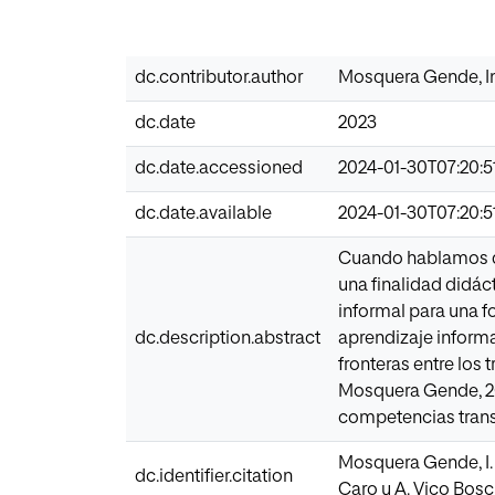
dc.contributor.author
Mosquera Gende, I
dc.date
2023
dc.date.accessioned
2024-01-30T07:20:5
dc.date.available
2024-01-30T07:20:5
Cuando hablamos de
una finalidad didác
informal para una f
dc.description.abstract
aprendizaje inform
fronteras entre los
Mosquera Gende, 202
competencias trans
Mosquera Gende, I. 
dc.identifier.citation
Caro y A. Vico Bosc