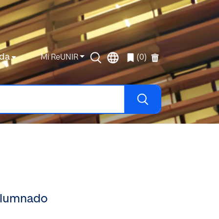
da
Mi ReUNIR
(0)
 alumnado