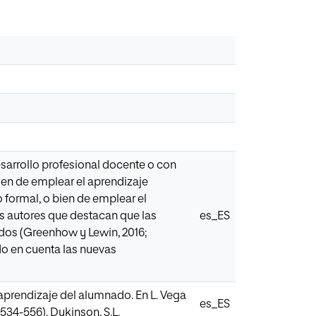
sarrollo profesional docente o con
ien de emplear el aprendizaje
 formal, o bien de emplear el
 autores que destacan que las
es_ES
ados (Greenhow y Lewin, 2016;
do en cuenta las nuevas
 aprendizaje del alumnado. En L. Vega
es_ES
534-556). Dykinson, S.L.