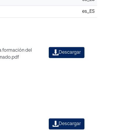
es_ES
a formación del
Descargar
mnado.pdf
Descargar