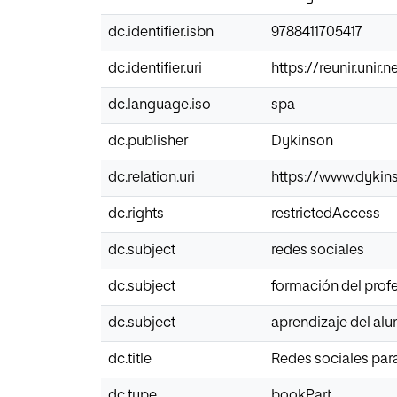
dc.identifier.isbn
9788411705417
dc.identifier.uri
https://reunir.unir
dc.language.iso
spa
dc.publisher
Dykinson
dc.relation.uri
https://www.dykins
dc.rights
restrictedAccess
dc.subject
redes sociales
dc.subject
formación del prof
dc.subject
aprendizaje del a
dc.title
Redes sociales para
dc.type
bookPart