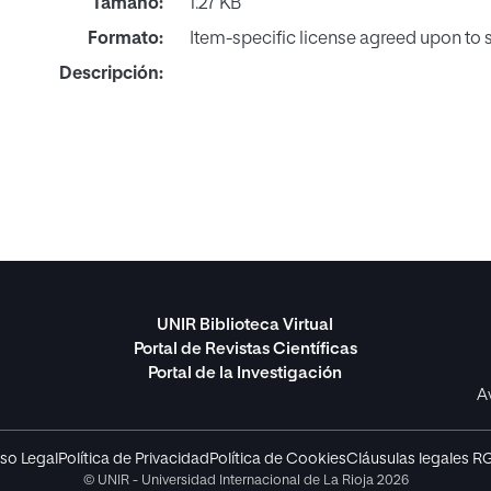
Tamaño:
1.27 KB
Formato:
Item-specific license agreed upon to
Descripción:
UNIR Biblioteca Virtual
Portal de Revistas Científicas
Portal de la Investigación
A
so Legal
Política de Privacidad
Política de Cookies
Cláusulas legales R
© UNIR - Universidad Internacional de La Rioja 2026