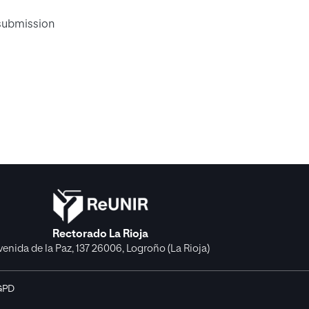
 submission
Rectorado La Rioja
venida de la Paz, 137 26006, Logroño (La Rioja)
GPD