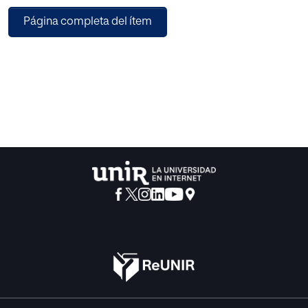
Muchos son los autores que destacan que las fronteras
Página completa del ítem
entre los tres tipos
de aprendizaje se encuentran cada vez más difuminados
(Greenhow y
Lewin, 2016; Mosquera Gende, 2023a; Rogers, 2014; Sangrà
y Wheeler, 2013), sobre todo teniendo en cuenta las nuevas
competencias transmedia de nuestro alumnado (Scolari,
2018).