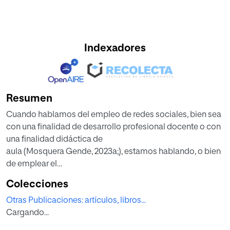
Indexadores
Resumen
Cuando hablamos del empleo de redes sociales, bien sea
con una finalidad de desarrollo profesional docente o con
una finalidad didáctica de
aula (Mosquera Gende, 2023a;), estamos hablando, o bien
de emplear el
aprendizaje informal para una formación continua,
Colecciones
vinculado de ese
Otras Publicaciones: artículos, libros...
modo a un aprendizaje no formal, o bien de emplear el
Cargando...
aprendizaje informal como complemento a una
formación formal.