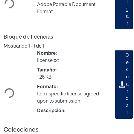
r
Adobe Portable Document
g
Format
a
r
Bloque de licencias
Mostrando
1 - 1 de 1
Nombre:
D
license.txt
e
s
Tamaño:
Cargando...
c
1.26 KB
a
Formato:
r
Item-specific license agreed
g
upon to submission
a
Descripción:
r
Colecciones