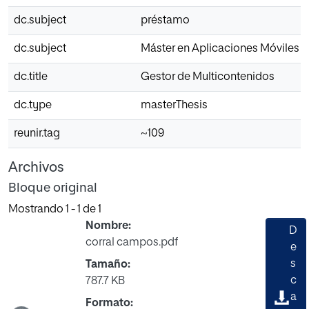
dc.subject
préstamo
dc.subject
Máster en Aplicaciones Móviles
dc.title
Gestor de Multicontenidos
dc.type
masterThesis
reunir.tag
~109
Archivos
Bloque original
Mostrando
1 - 1 de 1
Nombre:
D
corral campos.pdf
e
s
Tamaño:
Cargando...
c
787.7 KB
a
Formato: