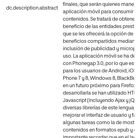
finales, que serán quienes maneje
dc.description.abstract
aplicación móvil para consumir l
contenidos. Se tratará de obtener
beneficio de las entidades prestad
que se les ofrecerá la opción de 
beneficios compartidos mediante
inclusión de publicidad y microp
uso. La aplicación móvil se ha de
con Phonegap 3.0, por lo que est
para los usuarios de Android, iO
Phone 7 y 8, Windows 8, BlackBer
en un futuro próximo para Firefox
desarrollarla se han utilizado HT
Javascript (incluyendo Ajax y jQu
diversas librerías de este lenguaj
mejorar el interfaz de usuario y fac
algunas tareas como la de mostra
contenidos en formatos epub y de
importante recordar que en el lad