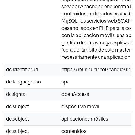
servidor Apache se encuentran lo
contenidos, ordenados en una ba
MySQL, los servicios web SOAP
desarrollados en PHP para la co
con la aplicación móvil y una apl
gestión de datos, cuya explicaci
fuera del ámbito de este máster al
necesariamente una aplicación m
dc.identifier.uri
https://reunir.unir.net/handle/12
dc.language.iso
spa
dc.rights
openAccess
dc.subject
dispositivo móvil
dc.subject
aplicaciones móviles
dc.subject
contenidos