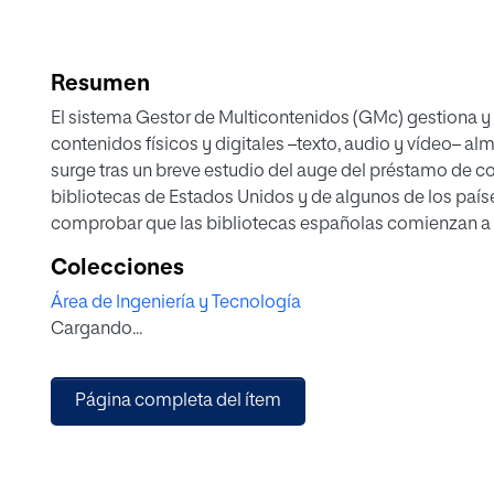
Resumen
El sistema Gestor de Multicontenidos (GMc) gestiona y
contenidos físicos y digitales –texto, audio y vídeo– a
surge tras un breve estudio del auge del préstamo de co
bibliotecas de Estados Unidos y de algunos de los país
comprobar que las bibliotecas españolas comienzan a o
corregir ciertas incomodidades que se dan con la actual
Colecciones
Aunque las bibliotecas son los destinatarios ideales de
Área de Ingeniería y Tecnología
entidades que ofrezcan contenidos de texto, audio o ví
Cargando...
discográficas o distribuidoras cinematográficas, inclus
reproducir su colección de contenidos almacenada en u
El modelo de negocio se basa en la intermediación entr
Página completa del ítem
los usuarios finales, que serán quienes manejen la apli
Se tratará de obtener un beneficio de las entidades pres
de obtener beneficios compartidos mediante la inclusi
La aplicación móvil se ha desarrollado con Phonegap 3.0