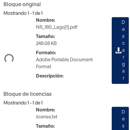
Bloque original
Mostrando
1 - 1 de 1
Nombre:
D
NR_180_Lago[1].pdf
e
s
Tamaño:
c
248.08 KB
ando...
a
Formato:
r
Adobe Portable Document
g
Format
a
Descripción:
r
Bloque de licencias
Mostrando
1 - 1 de 1
Nombre:
D
license.txt
e
s
Tamaño: