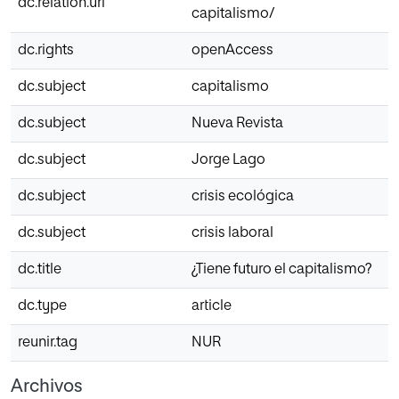
dc.relation.uri
capitalismo/
dc.rights
openAccess
dc.subject
capitalismo
dc.subject
Nueva Revista
dc.subject
Jorge Lago
dc.subject
crisis ecológica
dc.subject
crisis laboral
dc.title
¿Tiene futuro el capitalismo?
dc.type
article
reunir.tag
NUR
Archivos