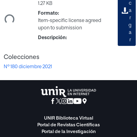
c
1.27 KB
ando...
a
Formato:
r
Item-specific license agreed
g
upon to submission
a
Descripción:
r
Colecciones
Nº 180 diciembre 2021
UNIR Biblioteca Virtual
Portal de Revistas Científicas
Portal de la Investigación