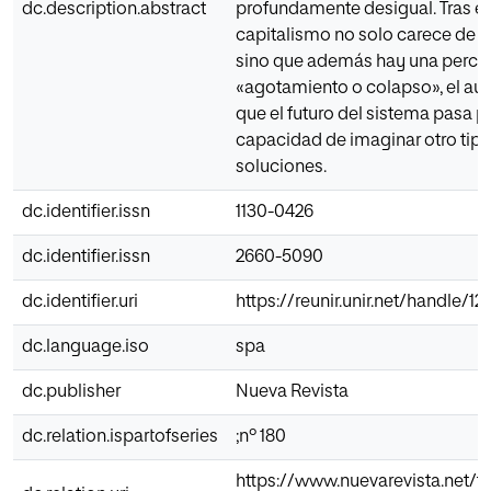
dc.description.abstract
profundamente desigual. Tras e
capitalismo no solo carece de al
sino que además hay una perce
«agotamiento o colapso», el aut
que el futuro del sistema pasa po
capacidad de imaginar otro tip
soluciones.
dc.identifier.issn
1130-0426
dc.identifier.issn
2660-5090
dc.identifier.uri
https://reunir.unir.net/handle/
dc.language.iso
spa
dc.publisher
Nueva Revista
dc.relation.ispartofseries
;nº 180
https://www.nuevarevista.net/ti