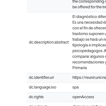
the corresponding c
be offered for the t
El diagnóstico difer
Es una necesidad d
con el fin de ofrec
trastorno suponen 
trabajo se hará un 
dc.description.abstract
tipología e implica
psicopedagogos. Ad
comparar algunos de
recomendaciones y p
Primaria
dc.identifier.uri
https://reunir.unir
dc.language.iso
spa
dc.rights
openAccess