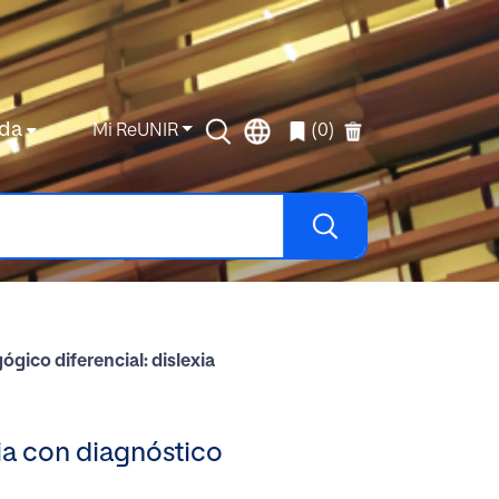
da
Mi ReUNIR
(0)
gico diferencial: dislexia
ia con diagnóstico