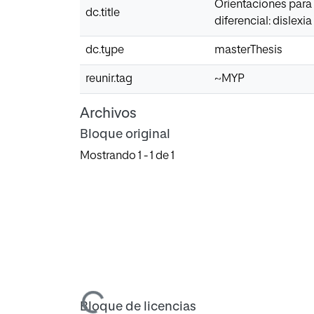
Orientaciones para
dc.title
diferencial: dislexia
dc.type
masterThesis
reunir.tag
~MYP
Archivos
Bloque original
Mostrando
1 - 1 de 1
Cargando...
Bloque de licencias