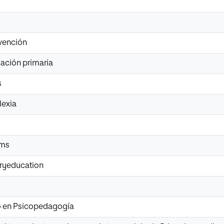
vención
cación primaria
s
lexia
ams
aryeducation
io en Psicopedagogía