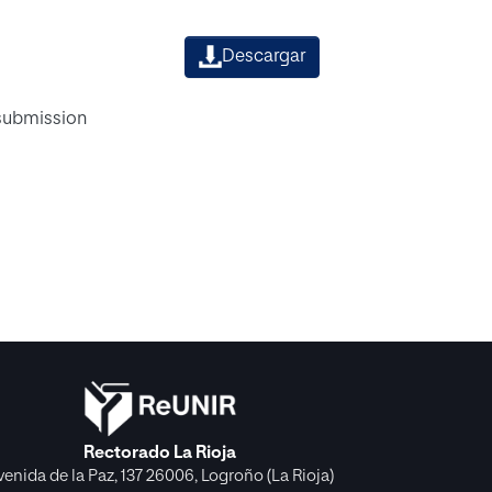
Descargar
 submission
Rectorado La Rioja
venida de la Paz, 137 26006, Logroño (La Rioja)