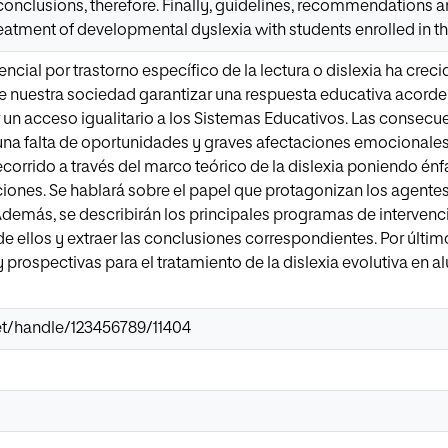
onclusions, therefore. Finally, guidelines, recommendations and
reatment of developmental dyslexia with students enrolled in th
encial por trastorno específico de la lectura o dislexia ha crec
e nuestra sociedad garantizar una respuesta educativa acord
er un acceso igualitario a los Sistemas Educativos. Las consecu
una falta de oportunidades y graves afectaciones emocionales
recorrido a través del marco teórico de la dislexia poniendo én
ciones. Se hablará sobre el papel que protagonizan los agentes 
emás, se describirán los principales programas de intervenc
 ellos y extraer las conclusiones correspondientes. Por último
rospectivas para el tratamiento de la dislexia evolutiva en a
.net/handle/123456789/11404