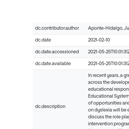
dc.contributor.author
Aponte-Hidalgo, J
dc.date
2021-02-10
dc.date.accessioned
2021-05-25T10:01:31
dc.date.available
2021-05-25T10:01:31
In recent years, a g
across the develope
educational respons
Educational Systems
of opportunities and
dc.description
on dyslexia will be 
discuss the role pla
intervention progra