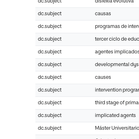
dc.subject
dislexia evolutiva
dc.subject
causas
dc.subject
programas de inter
dc.subject
tercer ciclo de edu
dc.subject
agentes implicado
dc.subject
developmental dys
dc.subject
causes
dc.subject
intervention progr
dc.subject
third stage of prim
dc.subject
implicated agents
dc.subject
Máster Universitar