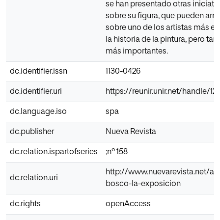
se han presentado otras iniciativ
sobre su figura, que pueden arro
sobre uno de los artistas más e
la historia de la pintura, pero ta
más importantes.
dc.identifier.issn
1130-0426
dc.identifier.uri
https://reunir.unir.net/handle/
dc.language.iso
spa
dc.publisher
Nueva Revista
dc.relation.ispartofseries
;nº 158
http://www.nuevarevista.net/art
dc.relation.uri
bosco-la-exposicion
dc.rights
openAccess