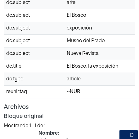
dc.subject
arte
dc.subject
El Bosco
dc.subject
exposición
dc.subject
Museo del Prado
dc.subject
Nueva Revista
dc.title
El Bosco, la exposición
dc.type
article
reunir.tag
~NUR
Archivos
Bloque original
Mostrando
1 - 1 de 1
Nombre:
D