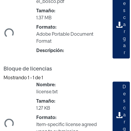
el_bosco.pdf
e
s
Tamaño:
c
1.37 MB
a
ndo...
Formato:
r
Adobe Portable Document
g
Format
a
Descripción:
r
Bloque de licencias
Mostrando
1 - 1 de 1
Nombre:
D
license.txt
e
s
Tamaño:
c
1.27 KB
a
ndo...
Formato:
r
Item-specific license agreed
g