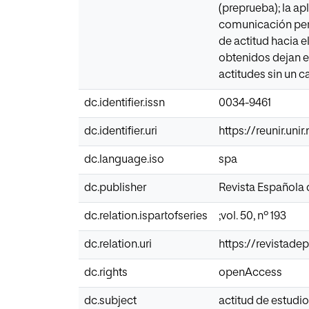
(preprueba); la a
comunicación pers
de actitud hacia 
obtenidos dejan e
actitudes sin un c
dc.identifier.issn
0034-9461
dc.identifier.uri
https://reunir.uni
dc.language.iso
spa
dc.publisher
Revista Española
dc.relation.ispartofseries
;vol. 50, nº 193
dc.relation.uri
https://revistad
dc.rights
openAccess
dc.subject
actitud de estudio