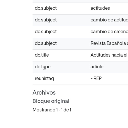
dc.subject
actitudes
dc.subject
cambio de actitu
dc.subject
cambio de creenc
dc.subject
Revista Española
dc.title
Actitudes hacia e
dc.type
article
reunir.tag
~REP
Archivos
Bloque original
Mostrando
1 - 1 de 1