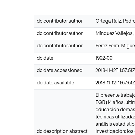
dc.contributor.author
Ortega Ruiz, Pedr
dc.contributor.author
Mínguez Vallejos
dc.contributor.author
Pérez Ferra, Migue
dc.date
1992-09
dc.date.accessioned
2018-11-12T11:57:51
dc.date.available
2018-11-12T11:57:51
El presente trabaj
EGB (14 años, últ
educación demasia
técnicas utilizad
análisis estadísti
dc.description.abstract
investigación: los