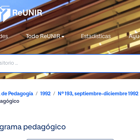
des
Todo ReUNIR
Estadísticas
Ayu
a de Pedagogía
1992
Nº 193, septiembre-diciembre 1992
dagógico
programa pedagógico