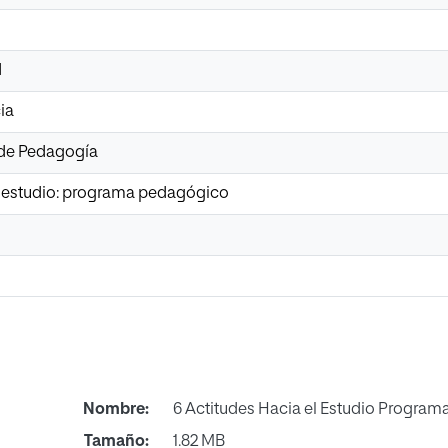
d
ia
 de Pedagogía
l estudio: programa pedagógico
Nombre:
6 Actitudes Hacia el Estudio Progra
Tamaño:
1.82 MB