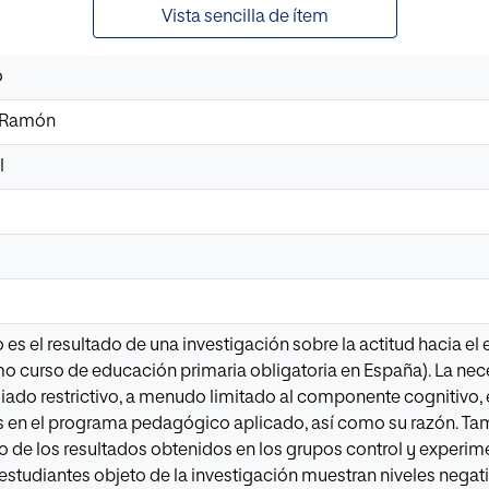
Vista sencilla de ítem
o
, Ramón
l
Z
Z
o es el resultado de una investigación sobre la actitud hacia el 
imo curso de educación primaria obligatoria en España). La ne
do restrictivo, a menudo limitado al componente cognitivo, es
as en el programa pedagógico aplicado, así como su razón. Tam
co de los resultados obtenidos en los grupos control y experim
 estudiantes objeto de la investigación muestran niveles negati