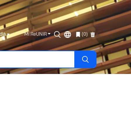
da
Mi ReUNIR
(0)