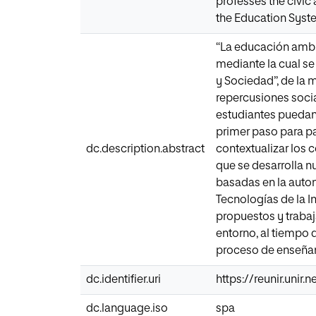
professes the civic 
the Education Syste
“La educación ambie
mediante la cual se
y Sociedad”, de la 
repercusiones socia
estudiantes puedan 
primer paso para pa
dc.description.abstract
contextualizar los 
que se desarrolla n
basadas en la auton
Tecnologías de la I
propuestos y trabaj
entorno, al tiempo 
proceso de enseñan
dc.identifier.uri
https://reunir.unir
dc.language.iso
spa