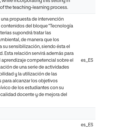
while incorporating this setting in
of the teaching-learning process.
 una propuesta de intervención
os contenidos del bloque “Tecnología
erias supondrá tratar las
ambiental, de manera que los
 su sensibilización, siendo ésta el
. Esta relación servirá además para
el aprendizaje competencial sobre el
es_ES
zación de una serie de actividades
lidad y la utilización de las
 para alcanzar los objetivos
ívico de los estudiantes con su
 calidad docente y de mejora del
es_ES