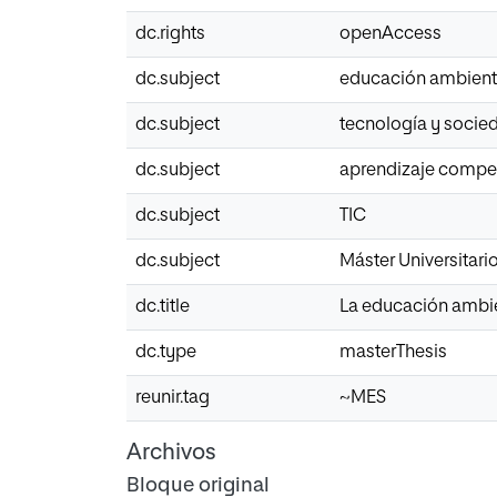
dc.rights
openAccess
dc.subject
educación ambient
dc.subject
tecnología y socie
dc.subject
aprendizaje compet
dc.subject
TIC
dc.subject
Máster Universitar
dc.title
La educación ambie
dc.type
masterThesis
reunir.tag
~MES
Archivos
Bloque original