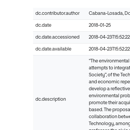
dc.contributor.author
Cabana-Losada, Do
dc.date
2018-01-25
dc.date.accessioned
2018-04-23T15:52:2
dc.date.available
2018-04-23T15:52:2
“The environmental 
attempts to integra
Society”, of the Te
and economic reperc
develop a reflective 
environmental proble
dc.description
promote their acqui
based. The proposal 
collaboration betwe
Technology, among 