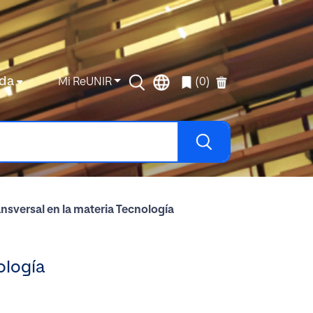
da
Mi ReUNIR
(0)
sversal en la materia Tecnología
ología