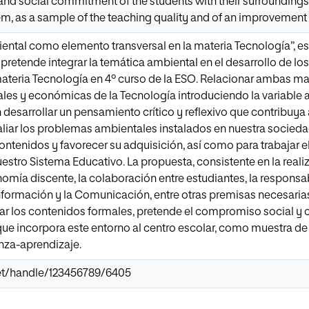
and social commitment of the students with their surroundings, 
m, as a sample of the teaching quality and of an improvement 
ntal como elemento transversal en la materia Tecnología”, es
 pretende integrar la temática ambiental en el desarrollo de l
materia Tecnología en 4º curso de la ESO. Relacionar ambas mat
les y económicas de la Tecnología introduciendo la variable 
desarrollar un pensamiento crítico y reflexivo que contribuya a
liar los problemas ambientales instalados en nuestra sociedad
contenidos y favorecer su adquisición, así como para trabajar 
uestro Sistema Educativo. La propuesta, consistente en la reali
omía discente, la colaboración entre estudiantes, la responsabi
nformación y la Comunicación, entre otras premisas necesarias
ar los contenidos formales, pretende el compromiso social y c
que incorpora este entorno al centro escolar, como muestra de
za-aprendizaje.
.net/handle/123456789/6405