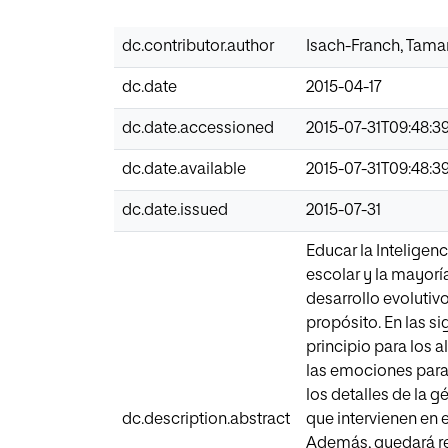
dc.contributor.author
Isach-Franch, Tama
dc.date
2015-04-17
dc.date.accessioned
2015-07-31T09:48:3
dc.date.available
2015-07-31T09:48:3
dc.date.issued
2015-07-31
Educar la Inteligen
escolar y la mayorí
desarrollo evoluti
propósito. En las s
principio para los 
las emociones para
los detalles de la g
dc.description.abstract
que intervienen en 
Además, quedará ref