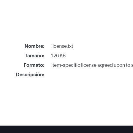
Nombre:
license.txt
Tamaño:
1.26 KB
Formato:
Item-specific license agreed upon to
Descripción: