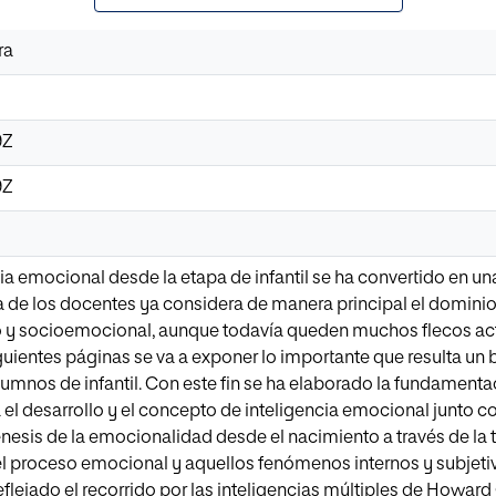
ra
9Z
9Z
cia emocional desde la etapa de infantil se ha convertido en un
a de los docentes ya considera de manera principal el dominio
vo y socioemocional, aunque todavía queden muchos flecos act
iguientes páginas se va a exponer lo importante que resulta un
alumnos de infantil. Con este fin se ha elaborado la fundamenta
 el desarrollo y el concepto de inteligencia emocional junto
énesis de la emocionalidad desde el nacimiento a través de la t
el proceso emocional y aquellos fenómenos internos y subjeti
lejado el recorrido por las inteligencias múltiples de Howar