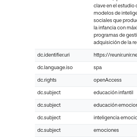
clave en el estudio
modelos de intelig
sociales que produ
la infancia con máx
programas de gesti
adquisición de la re
dc.identifier.uri
https://reunir.unir
dc.language.iso
spa
dc.rights
openAccess
dc.subject
educación infantil
dc.subject
educación emocio
dc.subject
inteligencia emoci
dc.subject
emociones