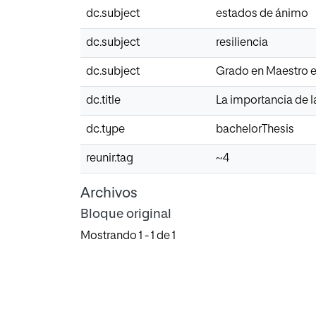
dc.subject
estados de ánimo
dc.subject
resiliencia
dc.subject
Grado en Maestro e
dc.title
La importancia de l
dc.type
bachelorThesis
reunir.tag
~4
Archivos
Bloque original
Mostrando
1 - 1 de 1