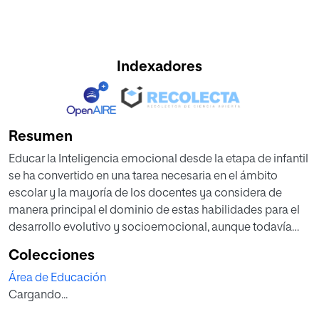
Indexadores
Resumen
Educar la Inteligencia emocional desde la etapa de infantil
se ha convertido en una tarea necesaria en el ámbito
escolar y la mayoría de los docentes ya considera de
manera principal el dominio de estas habilidades para el
desarrollo evolutivo y socioemocional, aunque todavía
queden muchos flecos actualmente para intervenir en este
Colecciones
propósito.
Área de Educación
En las siguientes páginas se va a exponer lo importante
Cargando...
que resulta un buen desarrollo emocional desde el
principio para los alumnos de infantil. Con este fin se ha