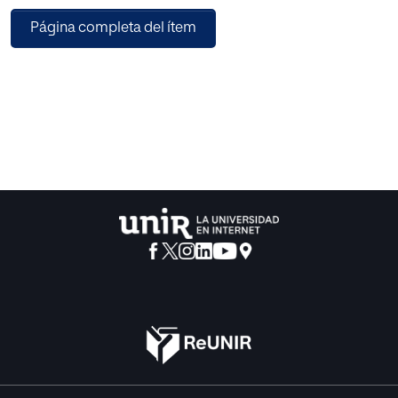
elaborado la fundamentación teórica sobre la importancia
Página completa del ítem
de las emociones para el desarrollo y el concepto de
inteligencia emocional junto con sus competencias.
Encontraremos los detalles de la génesis de la
emocionalidad desde el nacimiento a través de la teoría
del apego, las partes físicas que intervienen en el proceso
emocional y aquellos fenómenos internos y subjetivos
que conforman la afectividad.
Además, quedará reflejado el recorrido por las
inteligencias múltiples de Howard Gardner como uno de
los autores clave en el estudio de la inteligencia y otros
autores de especial relevancia, además de algunos de los
principales modelos de inteligencia emocional.
Como conclusión, este trabajo pretende exponer los
beneficios personales y sociales que produce una buena
gestión de las emociones y la importancia de trabajarlas
de manera temprana desde la infancia con máxima
responsabilidad de la escuela e implicación de las