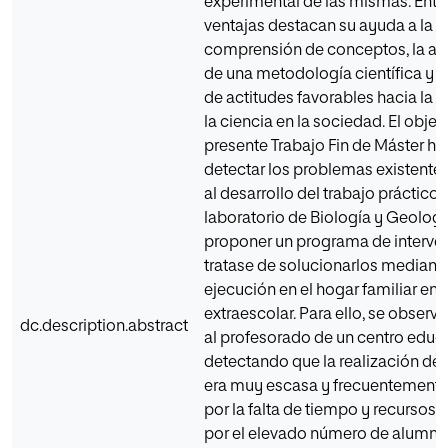
experimental de las mismas. Entr
ventajas destacan su ayuda a la
comprensión de conceptos, la ad
de una metodología científica y e
de actitudes favorables hacia la 
la ciencia en la sociedad. El objet
presente Trabajo Fin de Máster ha
detectar los problemas existente
al desarrollo del trabajo práctico 
laboratorio de Biología y Geologí
proponer un programa de interve
tratase de solucionarlos mediant
ejecución en el hogar familiar en 
extraescolar. Para ello, se observ
dc.description.abstract
al profesorado de un centro educa
detectando que la realización de 
era muy escasa y frecuentemente 
por la falta de tiempo y recursos,
por el elevado número de alumnos