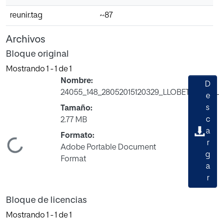
reunir.tag
~87
Archivos
Bloque original
Mostrando
1 - 1 de 1
Nombre:
D
24055_148_28052015120329_LLOBET_SESE_
e
s
Tamaño:
c
2.77 MB
a
Formato:
ando...
r
Adobe Portable Document
g
Format
a
r
Bloque de licencias
Mostrando
1 - 1 de 1