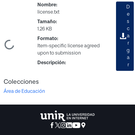
Nombre:
D
license.txt
e
s
Tamaño:
c
1.26 KB
a
Formato:
ando...
r
Item-specific license agreed
g
upon to submission
a
Descripción:
r
Colecciones
Área de Educación