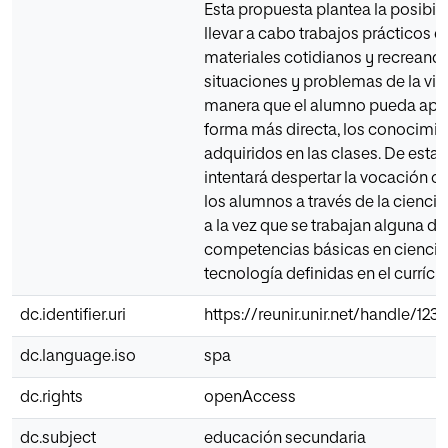
Esta propuesta plantea la posibil
llevar a cabo trabajos prácticos e
materiales cotidianos y recreand
situaciones y problemas de la vida
manera que el alumno pueda aplic
forma más directa, los conocimi
adquiridos en las clases. De esta
intentará despertar la vocación ci
los alumnos a través de la ciencia 
a la vez que se trabajan alguna de
competencias básicas en ciencia
tecnología definidas en el currícu
dc.identifier.uri
https://reunir.unir.net/handle/12
dc.language.iso
spa
dc.rights
openAccess
dc.subject
educación secundaria