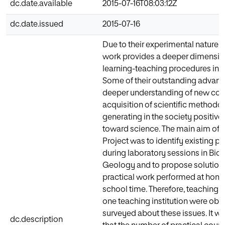
dc.date.available
2015-07-16T08:03:12Z
dc.date.issued
2015-07-16
Due to their experimental nature, 
work provides a deeper dimensio
learning-teaching procedures in 
Some of their outstanding advant
deeper understanding of new con
acquisition of scientific methodo
generating in the society positive 
toward science. The main aim of t
Project was to identify existing 
during laboratory sessions in Bio
Geology and to propose solution
practical work performed at home
school time. Therefore, teaching s
one teaching institution were ob
surveyed about these issues. It w
dc.description