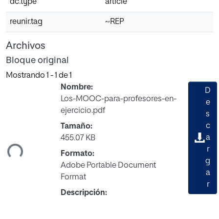
dc.type
article
reunir.tag
~REP
Archivos
Bloque original
Mostrando
1 - 1 de 1
Nombre:
D
Los-MOOC-para-profesores-en-
e
ejercicio.pdf
s
gando...
c
Tamaño:
a
455.07 KB
r
Formato:
g
Adobe Portable Document
a
Format
r
Descripción: