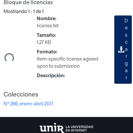
Bloque de licencias
Mostrando
1 - 1 de 1
Nombre:
D
license.txt
e
s
Tamaño:
gando...
c
1.27 KB
a
Formato:
r
Item-specific license agreed
g
upon to submission
a
Descripción:
r
Colecciones
Nº 266, enero-abril 2017