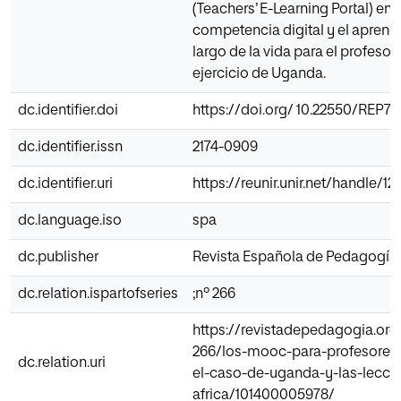
(Teachers’ E-Learning Portal) enf
competencia digital y el aprendi
largo de la vida para el profeso
ejercicio de Uganda.
dc.identifier.doi
https://doi.org/ 10.22550/REP75
dc.identifier.issn
2174-0909
dc.identifier.uri
https://reunir.unir.net/handle/
dc.language.iso
spa
dc.publisher
Revista Española de Pedagogía
dc.relation.ispartofseries
;nº 266
https://revistadepedagogia.org
266/los-mooc-para-profesores-
dc.relation.uri
el-caso-de-uganda-y-las-lecci
africa/101400005978/