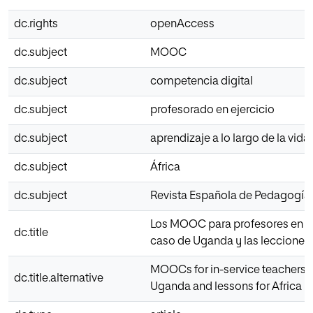
dc.rights
openAccess
dc.subject
MOOC
dc.subject
competencia digital
dc.subject
profesorado en ejercicio
dc.subject
aprendizaje a lo largo de la vida
dc.subject
África
dc.subject
Revista Española de Pedagogía
Los MOOC para profesores en eje
dc.title
caso de Uganda y las lecciones 
MOOCs for in-service teachers: 
dc.title.alternative
Uganda and lessons for Africa