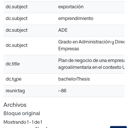
dc.subject
exportación
dc.subject
emprendimiento
dc.subject
ADE
Grado en Administración y Direc
dc.subject
Empresas
Plan de negocio de una empresa
dc.title
agroalimentaria en el contexto 
dc.type
bachelorThesis
reunir.tag
~86
Archivos
Bloque original
Mostrando
1 - 1 de 1