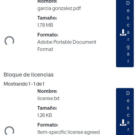
Nombre:
D
garcia gonzalez.pdf
e
s
Tamaño:
c
1.78 MB
a
ndo...
Formato:
r
Adobe Portable Document
g
Format
a
r
Bloque de licencias
Mostrando
1 - 1 de 1
Nombre:
D
license.txt
e
s
Tamaño:
c
1.26 KB
a
ndo...
Formato:
r
Item-specific license agreed