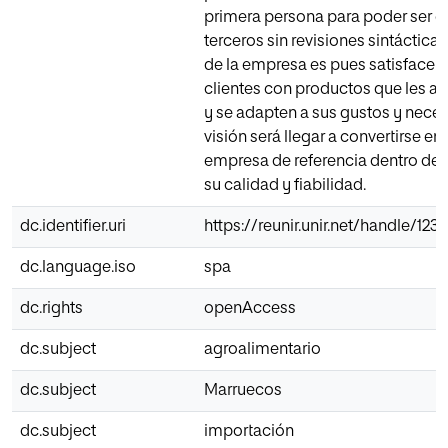
primera persona para poder ser e
terceros sin revisiones sintácticas
de la empresa es pues satisfacer 
clientes con productos que les ap
y se adapten a sus gustos y nece
visión será llegar a convertirse en
empresa de referencia dentro del 
su calidad y fiabilidad.
dc.identifier.uri
https://reunir.unir.net/handle/12
dc.language.iso
spa
dc.rights
openAccess
dc.subject
agroalimentario
dc.subject
Marruecos
dc.subject
importación