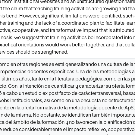
e from institutional websites and an unstructured questionnai
t the claim that teaching training activities are growing and th
his trend. However, significant limitations were identified, such
her training and the lack of a coordinated plan to facilitate lea
ective, cooperative, and transformative impact that is attributed
nosis, we suggest that training activities be incorporated into 
practical orientations would work better together, and that col
rvices should be strengthened.
omo en otras regiones se está generalizando una cultura de l
competencias docentes específicas. Una de las metodologías ac
s últimos años, tanto en la literatura pedagógica como en las p
cio. Con la intención de cuantificar y caracterizar su oferta fo
ó a cabo un estudio ex post facto de carácter transversal, basa
webs institucionales, así como en una encuesta no estructurada
nte en la oferta formativa de la metodología docente de ApS,
ón de la misma. No obstante, se identifican también importantes
ca del ámbito de la formación y no favorecen la planificación
ue reduce considerablemente el impacto reflexivo, cooperativo