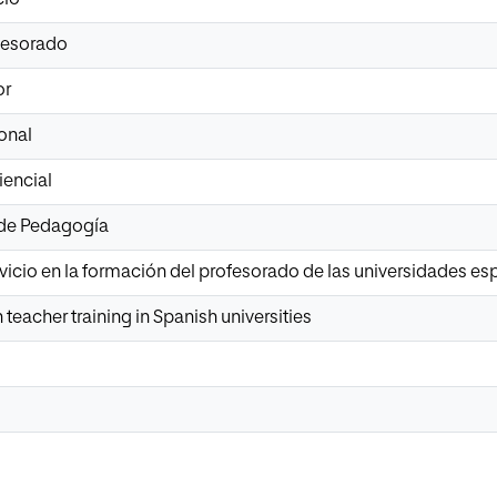
fesorado
or
onal
iencial
 de Pedagogía
rvicio en la formación del profesorado de las universidades e
 teacher training in Spanish universities