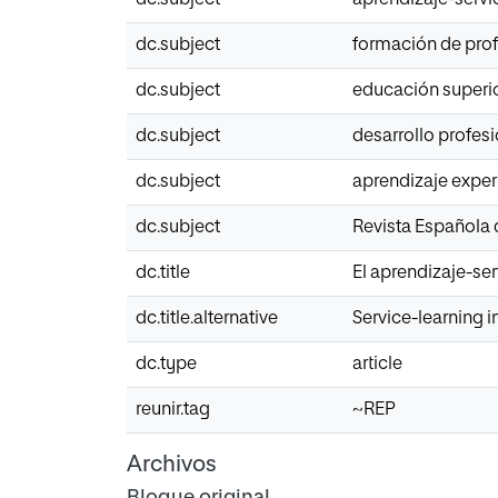
dc.subject
formación de pro
dc.subject
educación superi
dc.subject
desarrollo profesi
dc.subject
aprendizaje exper
dc.subject
Revista Española
dc.title
El aprendizaje-se
dc.title.alternative
Service-learning in
dc.type
article
reunir.tag
~REP
Archivos
Bloque original