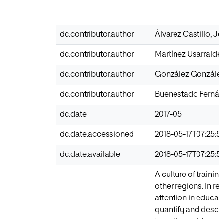
dc.contributor.author
Álvarez Castillo, 
dc.contributor.author
Martínez Usarrald
dc.contributor.author
González Gonzál
dc.contributor.author
Buenestado Ferná
dc.date
2017-05
dc.date.accessioned
2018-05-17T07:25:
dc.date.available
2018-05-17T07:25:
A culture of train
other regions. In 
attention in educat
quantify and descr