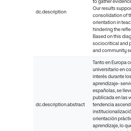
to gather evidenc
Our results suppor
dc.description
consolidation of t
orientation in teac
hindering the refl
Based on this diag
sociocritical and 
and community se
Tanto en Europa c
universitario en 
interés durante lo
aprendizaje- servi
españolas, se llev
publicada en las 
dc.description.abstract
tendencia ascende
institucionalizaci
orientación prácti
aprendizaje, lo q