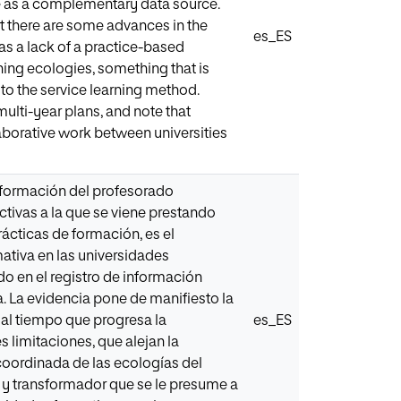
re as a complementary data source.
at there are some advances in the
es_ES
 as a lack of a practice-based
rning ecologies, something that is
 to the service learning method.
multi-year plans, and note that
laborative work between universities
a formación del profesorado
tivas a la que se viene prestando
rácticas de formación, es el
rmativa en las universidades
do en el registro de información
. La evidencia pone de manifiesto la
 al tiempo que progresa la
es_ES
 limitaciones, que alejan la
 coordinada de las ecologías del
 y transformador que se le presume a