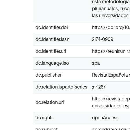
esta metodología. 
plurianuales, la c
las universidades 
dc.identifier.doi
https://doi.org/1
dc.identifier.issn
2174-0909
dc.identifier.uri
https://reunir.un
dc.language.iso
spa
dc.publisher
Revista Española
dc.relation.ispartofseries
;nº 267
https://revistade
dc.relation.uri
universidades-es
dc.rights
openAccess
dc.subject
aprendizaje-servi