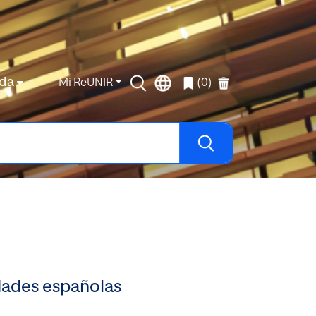
da
Mi ReUNIR
(0)
idades españolas