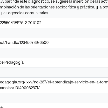
A partir de este diagnóstico, se sugiere la inserción de las ac
ombinación de las orientaciones sociocrítica y práctica, y la p
y las agencias comunitarias.
0.22550/REP75-2-2017-02
ir.net/handle/123456789/6500
 de Pedagogía
pedagogia.org/lxxv/no-267/el-aprendizaje-servicio-en-la-for
panolas/101400032371/
cio