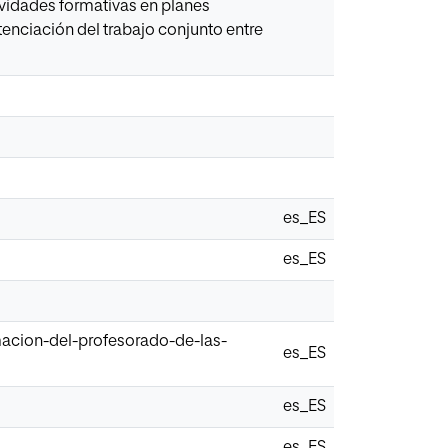
tividades formativas en planes
otenciación del trabajo conjunto entre
es_ES
es_ES
macion-del-profesorado-de-las-
es_ES
es_ES
es_ES