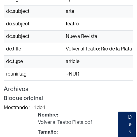
dc.subject
arte
dc.subject
teatro
dc.subject
Nueva Revista
dc.title
Volver al Teatro: Río de la Plata
dc.type
article
reunir.tag
~NUR
Archivos
Bloque original
Mostrando
1 - 1 de 1
Nombre:
D
Volver al Teatro Plata.pdf
e
s
Tamaño: