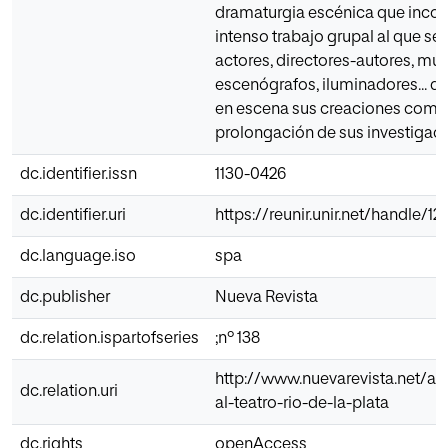
dramaturgia escénica que incor
intenso trabajo grupal al que se 
actores, directores-autores, mús
escenógrafos, iluminadores... q
en escena sus creaciones como
prolongación de sus investigaci
dc.identifier.issn
1130-0426
dc.identifier.uri
https://reunir.unir.net/handle/1
dc.language.iso
spa
dc.publisher
Nueva Revista
dc.relation.ispartofseries
;nº 138
http://www.nuevarevista.net/art
dc.relation.uri
al-teatro-rio-de-la-plata
dc.rights
openAccess