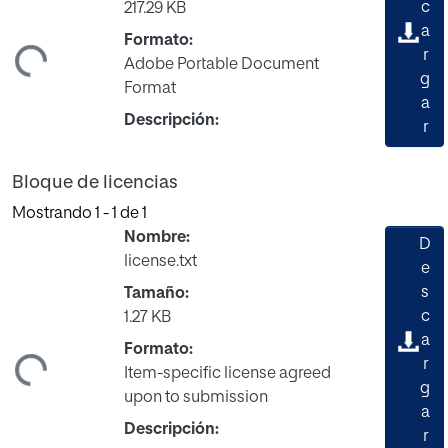
c
217.29 KB
a
Formato:
ando...
r
Adobe Portable Document
g
Format
a
Descripción:
r
Bloque de licencias
Mostrando
1 - 1 de 1
Nombre:
D
license.txt
e
s
Tamaño:
c
1.27 KB
a
Formato:
ando...
r
Item-specific license agreed
g
upon to submission
a
Descripción:
r