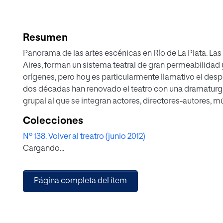
Resumen
Panorama de las artes escénicas en Río de La Plata. Las dos capitales del Plata, Montevideo y Buenos
Aires, forman un sistema teatral de gran permeabilida
orígenes, pero hoy es particularmente llamativo el de
dos décadas han renovado el teatro con una dramaturgi
grupal al que se integran actores, directores-autores, m
construyen en escena sus creaciones como prolongació
Colecciones
Nº 138. Volver al treatro (junio 2012)
Cargando...
Página completa del ítem