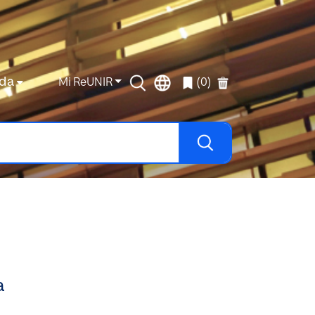
da
Mi ReUNIR
(0)
a