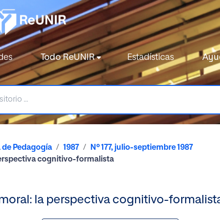
des
Todo ReUNIR
Estadísticas
Ayu
a de Pedagogía
1987
Nº 177, julio-septiembre 1987
erspectiva cognitivo-formalista
oral: la perspectiva cognitivo-formalist