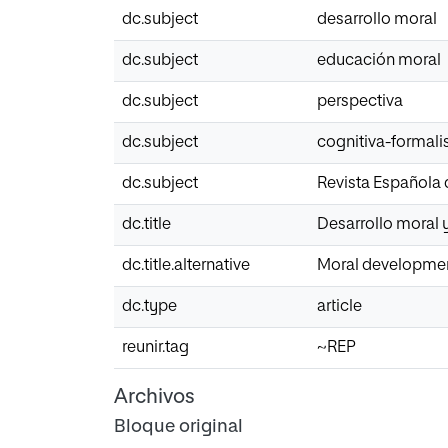
dc.subject
desarrollo moral
dc.subject
educación moral
dc.subject
perspectiva
dc.subject
cognitiva-formali
dc.subject
Revista Española
dc.title
Desarrollo moral 
dc.title.alternative
Moral development
dc.type
article
reunir.tag
~REP
Archivos
Bloque original