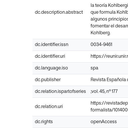
la teoría Kohlberg
dc.description.abstract
que formula Kohlbe
algunos principio
fomentar el desar
Kohlberg.
dc.identifier.issn
0034-9461
dc.identifier.uri
https://reunir.un
dc.language.iso
spa
dc.publisher
Revista Española
dc.relation.ispartofseries
;vol. 45, nº 177
https://revistade
dc.relation.uri
formalista/10140
dc.rights
openAccess