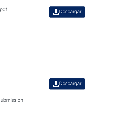
.pdf
Descargar
Descargar
 submission