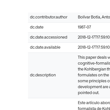
dc.contributor.author
Bolívar Botía, Ant
dc.date
1987-07
dc.date.accessioned
2018-12-17T17:59:1
dc.date.available
2018-12-17T17:59:1
This paper deals 
cognitive-formali
the Kohlbergian th
dc.description
formulates on the
some principles o
development are al
pointed out.
Este artículo abor
formalista de Koh