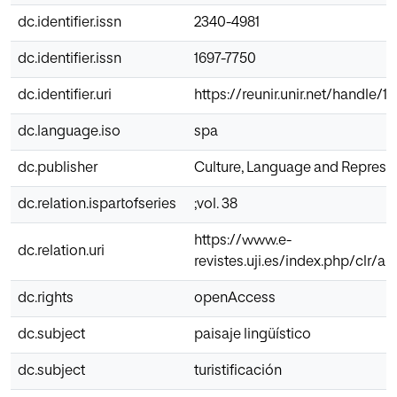
dc.identifier.issn
2340-4981
dc.identifier.issn
1697-7750
dc.identifier.uri
https://reunir.unir.net/handle/1
dc.language.iso
spa
dc.publisher
Culture, Language and Represe
dc.relation.ispartofseries
;vol. 38
https://www.e-
dc.relation.uri
revistes.uji.es/index.php/clr/ar
dc.rights
openAccess
dc.subject
paisaje lingüístico
dc.subject
turistificación