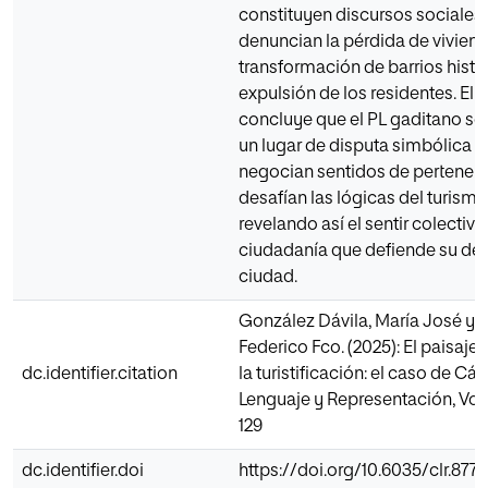
constituyen discursos sociales
denuncian la pérdida de viviend
transformación de barrios histór
expulsión de los residentes. El a
concluye que el PL gaditano se 
un lugar de disputa simbólica 
negocian sentidos de pertenenc
desafían las lógicas del turismo
revelando así el sentir colectiv
ciudadanía que defiende su der
ciudad.
González Dávila, María José y P
Federico Fco. (2025): El paisaje l
dc.identifier.citation
la turistificación: el caso de Cád
Lenguaje y Representación, Vol. 
129
dc.identifier.doi
https://doi.org/10.6035/clr.8772