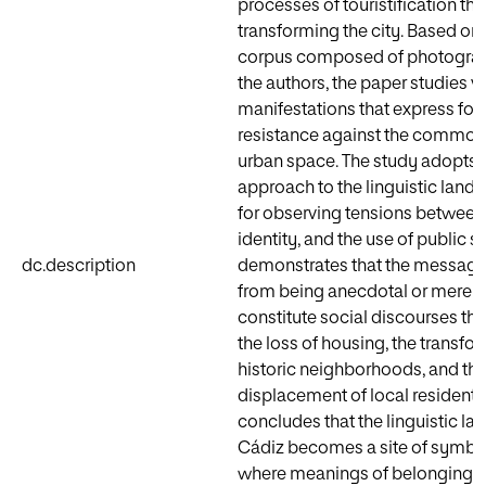
processes of touristification tha
transforming the city. Based on 
corpus composed of photograp
the authors, the paper studies v
manifestations that express for
resistance against the commodi
urban space. The study adopts a 
approach to the linguistic lands
for observing tensions between
identity, and the use of public sp
dc.description
demonstrates that the messages
from being anecdotal or merely
constitute social discourses t
the loss of housing, the transfo
historic neighborhoods, and th
displacement of local residents
concludes that the linguistic l
Cádiz becomes a site of symbol
where meanings of belonging a