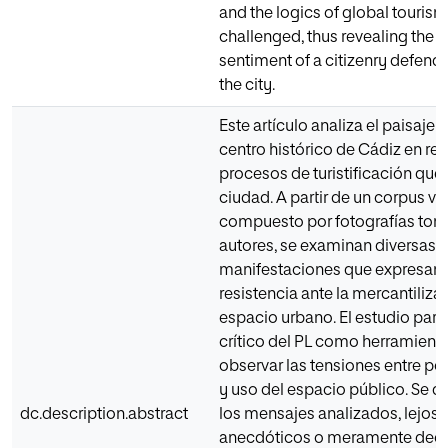
and the logics of global tourism
challenged, thus revealing the c
sentiment of a citizenry defendin
the city.
Este artículo analiza el paisaje l
centro histórico de Cádiz en rel
procesos de turistificación que
ciudad. A partir de un corpus vi
compuesto por fotografías tom
autores, se examinan diversas
manifestaciones que expresan 
resistencia ante la mercantiliza
espacio urbano. El estudio part
crítico del PL como herramient
observar las tensiones entre po
y uso del espacio público. Se 
dc.description.abstract
los mensajes analizados, lejos 
anecdóticos o meramente deco