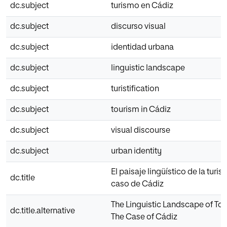
dc.subject
turismo en Cádiz
dc.subject
discurso visual
dc.subject
identidad urbana
dc.subject
linguistic landscape
dc.subject
turistification
dc.subject
tourism in Cádiz
dc.subject
visual discourse
dc.subject
urban identity
El paisaje lingüístico de la turist
dc.title
caso de Cádiz
The Linguistic Landscape of Tour
dc.title.alternative
The Case of Cádiz