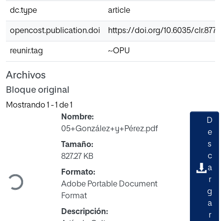
dc.type
article
opencost.publication.doi
https://doi.org/10.6035/clr.8772
reunir.tag
~OPU
Archivos
Bloque original
Mostrando
1 - 1 de 1
Nombre:
D
05+González+y+Pérez.pdf
e
s
Tamaño:
Cargando...
c
827.27 KB
a
Formato:
r
Adobe Portable Document
g
Format
a
Descripción:
r