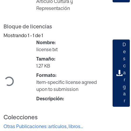
Artículo Cultura y
Representación
Bloque de licencias
Mostrando
1 - 1 de 1
Nombre:
D
license.txt
e
s
Tamaño:
Cargando...
c
1.27 KB
a
Formato:
r
Item-specific license agreed
g
upon to submission
a
Descripción:
r
Colecciones
Otras Publicaciones: artículos, libros...