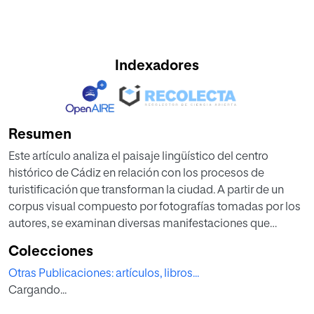
Indexadores
Resumen
Este artículo analiza el paisaje lingüístico del centro
histórico de Cádiz en relación con los procesos de
turistificación que transforman la ciudad. A partir de un
corpus visual compuesto por fotografías tomadas por los
autores, se examinan diversas manifestaciones que
expresan formas de resistencia ante la mercantilización
Colecciones
del espacio urbano. El estudio parte del enfoque crítico del
Otras Publicaciones: artículos, libros...
PL como herramienta para observar las tensiones entre
Cargando...
poder, identidad y uso del espacio público. Se demuestra
que los mensajes analizados, lejos de ser anecdóticos o