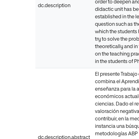
order to deepen and
dc.description
didactic unit has b
established in the 
question such as the
which the students 
try to solve the pr
theoretically and in
on the teaching prac
in the students of 
El presente Trabajo
combina el Aprendi
enseñanza para la a
económicos actuales
ciencias. Dado el re
valoración negativa
contribuir, en la me
instancia una búsqu
metodologías ABP y 
dc.description.abstract