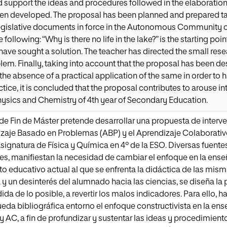
 support the ideas and procedures followed in the elaboration 
een developed. The proposal has been planned and prepared ta
legislative documents in force in the Autonomous Community of
 following: “Why is there no life in the lake?” is the starting po
have sought a solution. The teacher has directed the small rese
oblem. Finally, taking into account that the proposal has been 
 the absence of a practical application of the same in order to h
tice, it is concluded that the proposal contributes to arouse int
Physics and Chemistry of 4th year of Secondary Education.
 de Fin de Máster pretende desarrollar una propuesta de interve
zaje Basado en Problemas (ABP) y el Aprendizaje Colaborat
signatura de Física y Química en 4º de la ESO. Diversas fuente
, manifiestan la necesidad de cambiar el enfoque en la enseñ
to educativo actual al que se enfrenta la didáctica de las mism
 y un desinterés del alumnado hacia las ciencias, se diseña la 
dida de lo posible, a revertir los malos indicadores. Para ello, 
eda bibliográfica entorno el enfoque constructivista en la ense
AC, a fin de profundizar y sustentar las ideas y procedimient