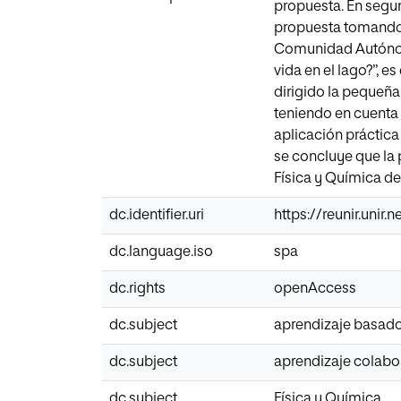
propuesta. En segun
propuesta tomando d
Comunidad Autónoma
vida en el lago?”, e
dirigido la pequeña
teniendo en cuenta 
aplicación práctica
se concluye que la 
Física y Química de
dc.identifier.uri
https://reunir.unir
dc.language.iso
spa
dc.rights
openAccess
dc.subject
aprendizaje basad
dc.subject
aprendizaje colabo
dc.subject
Física y Química