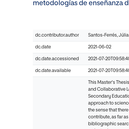
metodologías de enseñanza de 
dc.contributor.author
Santos-Ferrés, Júlia
dc.date
2021-06-02
dc.date.accessioned
2021-07-20T09:58:
dc.date.available
2021-07-20T09:58:
This Master's Thesi
and Collaborative L
Secondary Education
approach to science
the sense that ther
contribute, as far a
bibliographic searc