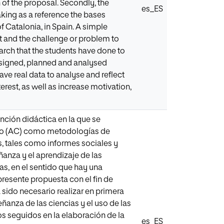
of the proposal. Secondly, the
es_ES
king as a reference the bases
 Catalonia, in Spain. A simple
int and the challenge or problem to
arch that the students have done to
designed, planned and analysed
ave real data to analyse and reflect
erest, as well as increase motivation,
nción didáctica en la que se
ivo (AC) como metodologías de
s, tales como informes sociales y
anza y el aprendizaje de las
as, en el sentido que hay una
presente propuesta con el fin de
ha sido necesario realizar en primera
ñanza de las ciencias y el uso de las
os seguidos en la elaboración de la
es_ES