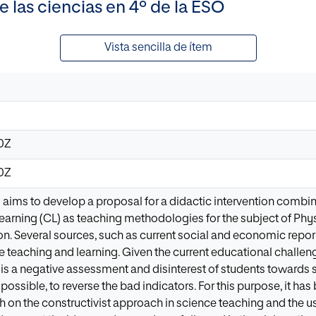
las ciencias en 4º de la ESO
Vista sencilla de ítem
40Z
40Z
s aims to develop a proposal for a didactic intervention comb
earning (CL) as teaching methodologies for the subject of Phys
. Several sources, such as current social and economic repor
 teaching and learning. Given the current educational challenge
e is a negative assessment and disinterest of students towards 
s possible, to reverse the bad indicators. For this purpose, it ha
h on the constructivist approach in science teaching and the 