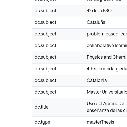
dc.subject
4º de la ESO
dc.subject
Cataluña
dc.subject
problem based lear
dc.subject
collaborative learni
dc.subject
Physics and Chemi
dc.subject
4th ssecondary edu
dc.subject
Catalonia
dc.subject
Máster Universitar
Uso del Aprendizaj
dc.title
enseñanza de las ci
dc.type
masterThesis