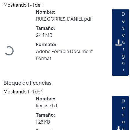
Mostrando
1 - 1 de 1
Nombre:
D
RUIZ CORRES, DANIEL.pdf
e
s
Tamaño:
c
2.44 MB
a
Formato:
r
Cargando...
Adobe Portable Document
g
Format
a
r
Bloque de licencias
Mostrando
1 - 1 de 1
Nombre:
D
license.txt
e
s
Tamaño:
c
1.26 KB
a