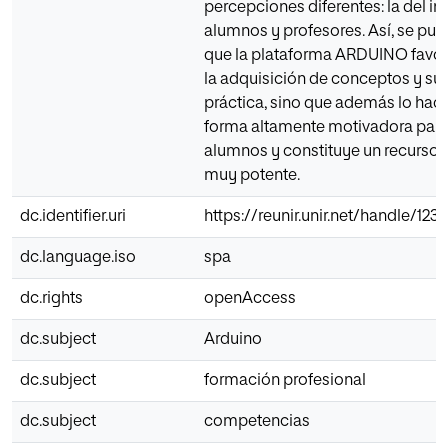
percepciones diferentes: la del in
alumnos y profesores. Así, se pue
que la plataforma ARDUINO favor
la adquisición de conceptos y su
práctica, sino que además lo hac
forma altamente motivadora para
alumnos y constituye un recurso t
muy potente.
dc.identifier.uri
https://reunir.unir.net/handle/12
dc.language.iso
spa
dc.rights
openAccess
dc.subject
Arduino
dc.subject
formación profesional
dc.subject
competencias