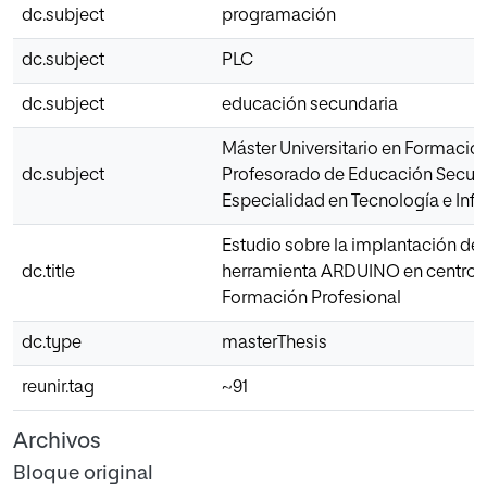
dc.subject
programación
dc.subject
PLC
dc.subject
educación secundaria
Máster Universitario en Formació
dc.subject
Profesorado de Educación Secun
Especialidad en Tecnología e Inf
Estudio sobre la implantación de 
dc.title
herramienta ARDUINO en centro 
Formación Profesional
dc.type
masterThesis
reunir.tag
~91
Archivos
Bloque original