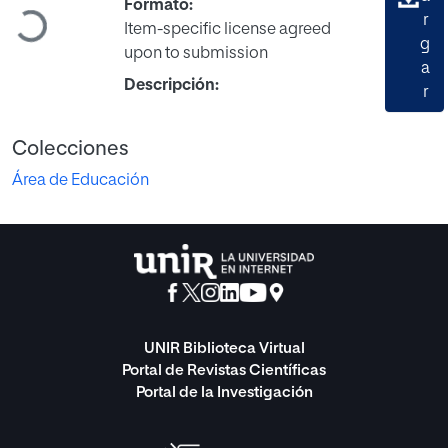
Formato:
r
Cargando...
Item-specific license agreed
g
upon to submission
a
Descripción:
r
Colecciones
Área de Educación
UNIR Biblioteca Virtual
Portal de Revistas Científicas
Portal de la Investigación