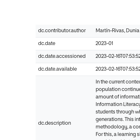
dc.contributor.author
Martín-Rivas, Dunia
dc.date
2023-01
dc.date.accessioned
2023-02-16T07:53:5
dc.date.available
2023-02-16T07:53:5
In the current cont
population continues
amount of informatio
Information Literacy
students through whi
generations. This i
dc.description
methodology, a conc
For this, a learning