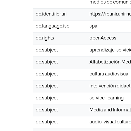
medios de comunica
dc.identifier.uri
https://reunir.unir
dc.language.iso
spa
dc.rights
openAccess
dc.subject
aprendizaje-servici
dc.subject
Alfabetización Medi
dc.subject
cultura audiovisual
dc.subject
intervención didáct
dc.subject
service-learning
dc.subject
Media and Informati
dc.subject
audio-visual cultur