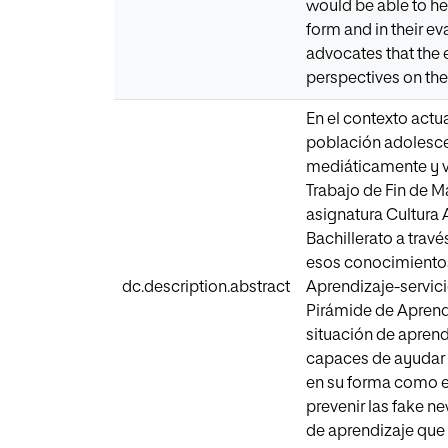
would be able to hel
form and in their ev
advocates that the 
perspectives on the
En el contexto actua
población adolescen
mediáticamente y vu
Trabajo de Fin de M
asignatura Cultura 
Bachillerato a travé
esos conocimientos 
dc.description.abstract
Aprendizaje-servic
Pirámide de Aprendi
situación de aprend
capaces de ayudar y
en su forma como en
prevenir las fake n
de aprendizaje que 