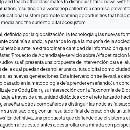
p and teach other classmates to distinguish false news; with five
aluation; resulting on a workshop called ‘You can also prevent fa
educational system promote learning opportunities that help s
 media and the current digital ecosystem.
l, definido por la globalización, la tecnología y las nuevas fo
te continúa siendo, a pesar de lo que la mayoría de la socied
lnerable ante la extraordinaria cantidad de información que re
áster, ‘Proyecto de Aprendizaje-servicio sobre Alfabetización 
Audiovisual’, presenta una propuesta de intervención para el 
s de la cual puedan desarrollar una cultura digital como ciudada
a las nuevas generaciones. Esta intervención se llevará a cab
io basado en la metodología de ‘aprender enseñando’, un con
zaje de Cody Blair y su intersección con la Taxonomía de Bloo
izaje a través de una unidad didáctica con el reto lanzado hac
 enseñar a otros compañeros a distinguir las noticias falsas; 
 su evaluación; y con un resultado final de creación de un t
ews’. En definitiva, una propuesta que defiende que el sistem
ayuden a los estudiantes a desarrollar una mirada con perspect