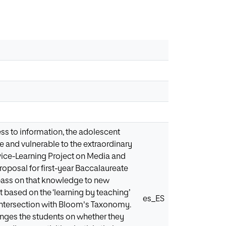
ess to information, the adolescent
te and vulnerable to the extraordinary
ervice-Learning Project on Media and
proposal for first-year Baccalaureate
, pass on that knowledge to new
t based on the ‘learning by teaching’
es_ES
 intersection with Bloom's Taxonomy.
lenges the students on whether they