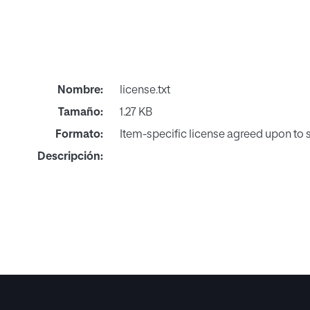
Nombre:
license.txt
Tamaño:
1.27 KB
Formato:
Item-specific license agreed upon to
Descripción: