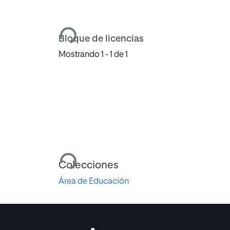
Cargando...
Bloque de licencias
Mostrando
1 - 1 de 1
Cargando...
Colecciones
Área de Educación