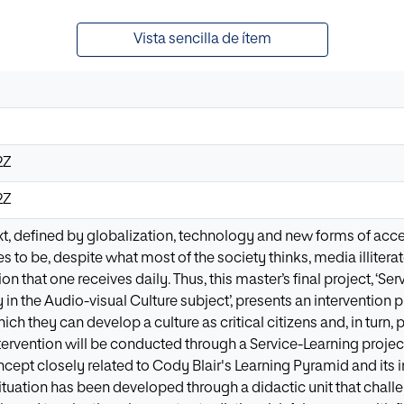
Vista sencilla de ítem
2Z
2Z
ext, defined by globalization, technology and new forms of acc
 to be, despite what most of the society thinks, media illitera
n that one receives daily. Thus, this master’s final project, ‘S
 in the Audio-visual Culture subject’, presents an intervention 
ch they can develop a culture as critical citizens and, in turn
ntervention will be conducted through a Service-Learning projec
ept closely related to Cody Blair's Learning Pyramid and its
 situation has been developed through a didactic unit that chal