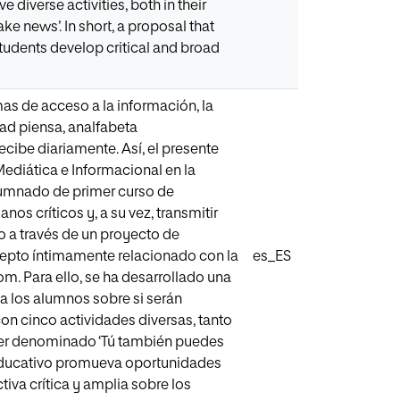
 diverse activities, both in their
ke news’. In short, a proposal that
tudents develop critical and broad
rmas de acceso a la información, la
ad piensa, analfabeta
cibe diariamente. Así, el presente
Mediática e Informacional en la
alumnado de primer curso de
nos críticos y, a su vez, transmitir
o a través de un proyecto de
cepto íntimamente relacionado con la
es_ES
m. Para ello, se ha desarrollado una
ia los alumnos sobre si serán
con cinco actividades diversas, tanto
aller denominado ‘Tú también puedes
a educativo promueva oportunidades
iva crítica y amplia sobre los