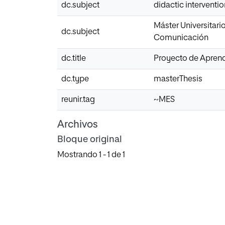
dc.subject
didactic interventio
Máster Universitar
dc.subject
Comunicación
dc.title
Proyecto de Aprendi
dc.type
masterThesis
reunir.tag
~MES
Archivos
Bloque original
Mostrando
1 - 1 de 1