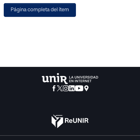
el alumnado de primer curso de Bachillerato a través de la
Página completa del ítem
cual puedan desarrollar una cultura digital como
ciudadanos críticos y, a su vez, transmitir esos
conocimientos a las nuevas generaciones. Esta
intervención se llevará a cabo a través de un proyecto de
Aprendizaje-servicio basado en la metodología de
‘aprender enseñando’, un concepto íntimamente
relacionado con la Pirámide de Aprendizaje de Cody Blair
y su intersección con la Taxonomía de Bloom. Para ello, se
ha desarrollado una situación de aprendizaje a través de
una unidad didáctica con el reto lanzado hacia los
alumnos sobre si serán capaces de ayudar y enseñar a
otros compañeros a distinguir las noticias falsas; con
cinco actividades diversas, tanto en su forma como en su
evaluación; y con un resultado final de creación de un taller
denominado ‘Tú también puedes prevenir las fake news’.
En definitiva, una propuesta que defiende que el sistema
educativo promueva oportunidades de aprendizaje que