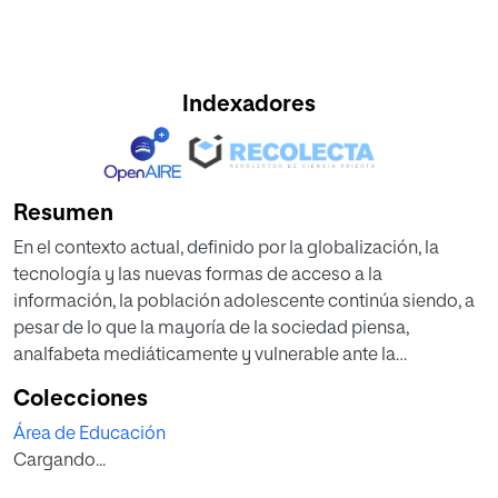
Indexadores
Resumen
En el contexto actual, definido por la globalización, la
tecnología y las nuevas formas de acceso a la
información, la población adolescente continúa siendo, a
pesar de lo que la mayoría de la sociedad piensa,
analfabeta mediáticamente y vulnerable ante la
extraordinaria cantidad de información que recibe
Colecciones
diariamente. Así, el presente Trabajo de Fin de Máster,
Área de Educación
‘Proyecto de Aprendizaje-servicio sobre Alfabetización
Cargando...
Mediática e Informacional en la asignatura Cultura
Audiovisual’, presenta una propuesta de intervención para