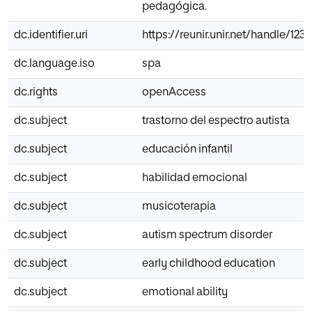
pedagógica.
dc.identifier.uri
https://reunir.unir.net/handle/12
dc.language.iso
spa
dc.rights
openAccess
dc.subject
trastorno del espectro autista
dc.subject
educación infantil
dc.subject
habilidad emocional
dc.subject
musicoterapia
dc.subject
autism spectrum disorder
dc.subject
early childhood education
dc.subject
emotional ability