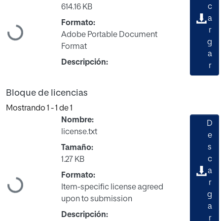
c
614.16 KB
a
Formato:
r
Cargando...
Adobe Portable Document
g
Format
a
Descripción:
r
Bloque de licencias
Mostrando
1 - 1 de 1
Nombre:
D
license.txt
e
s
Tamaño:
c
1.27 KB
a
Formato:
r
Cargando...
Item-specific license agreed
g
upon to submission
a
Descripción:
r