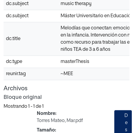
dc.subject
music therapy
dc.subject
Máster Universitario en Educació
Melodías que conectan: emocion
en la infancia. Intervención con 
dc.title
como recurso para trabajar las 
niños TEA de 3 a 6 años
dc.type
masterThesis
reunir.tag
~MEE
Archivos
Bloque original
Mostrando
1 - 1 de 1
Nombre:
D
Torres Mateo, Mar.pdf
e
s
Tamaño: