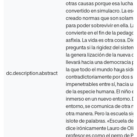
otras causas porque esa lucha s
convertido en simulacro. La esc
creado normas que son solamen
para poder sobrevivir en ella. L
convierte en el fin de la pedagogí
asfixia. La vida es otra cosa. Di
pregunta si la rigidez del siste
la genera lización de la nueva cu
llevará hacia una democracia 
la que todo el mundo haya sid
dc.description.abstract
contradictoriamente por dos si
impenetrables entre sí, hacia un
de la especie humana. El niño e
inmerso en un nuevo entorno. D
entorno, se comunica de otra m
otra manera. Pero la escuela sig
islote de palabras. «Escuela de l
dice irónicamente Lauro de Oliv
profesor es como el perro de P