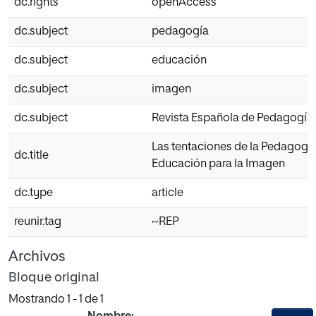
dc.rights
openAccess
dc.subject
pedagogía
dc.subject
educación
dc.subject
imagen
dc.subject
Revista Española de Pedagogía
Las tentaciones de la Pedagogía
dc.title
Educación para la Imagen
dc.type
article
reunir.tag
~REP
Archivos
Bloque original
Mostrando
1 - 1 de 1