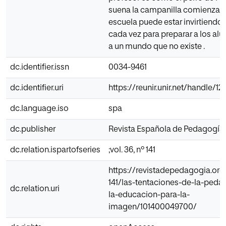
suena la campanilla comienza a s
escuela puede estar invirtiend
cada vez para preparar a los al
a un mundo que no existe .
dc.identifier.issn
0034-9461
dc.identifier.uri
https://reunir.unir.net/handle/
dc.language.iso
spa
dc.publisher
Revista Española de Pedagogía
dc.relation.ispartofseries
;vol. 36, nº 141
https://revistadepedagogia.org
141/las-tentaciones-de-la-peda
dc.relation.uri
la-educacion-para-la-
imagen/101400049700/