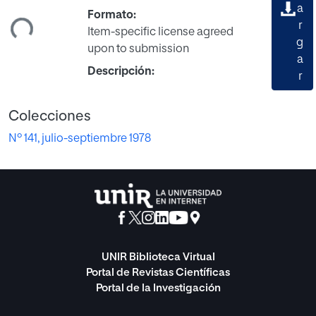
gando...
a
Formato:
r
Item-specific license agreed
g
upon to submission
a
Descripción:
r
Colecciones
Nº 141, julio-septiembre 1978
UNIR Biblioteca Virtual
Portal de Revistas Científicas
Portal de la Investigación