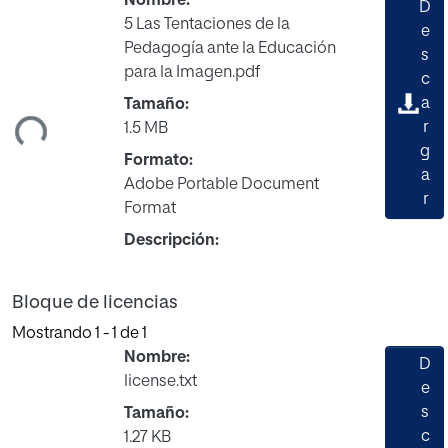
Nombre:
D
5 Las Tentaciones de la
e
Pedagogía ante la Educación
s
para la Imagen.pdf
c
gando...
a
Tamaño:
r
1.5 MB
g
Formato:
a
Adobe Portable Document
r
Format
Descripción:
Bloque de licencias
Mostrando
1 - 1 de 1
Nombre:
D
license.txt
e
s
Tamaño:
c
1.27 KB