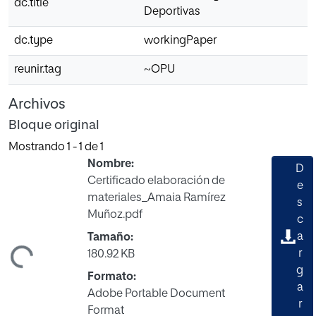
dc.title
Deportivas
dc.type
workingPaper
reunir.tag
~OPU
Archivos
Bloque original
Mostrando
1 - 1 de 1
Nombre:
D
Certificado elaboración de
e
materiales_Amaia Ramírez
s
Muñoz.pdf
c
a
Tamaño:
r
180.92 KB
ndo...
g
Formato:
a
Adobe Portable Document
r
Format