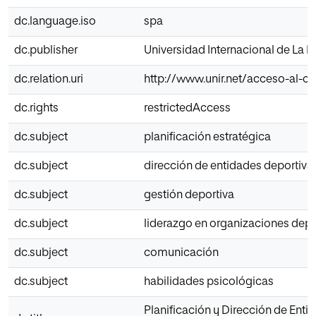
dc.language.iso
spa
dc.publisher
Universidad Internacional de La R
dc.relation.uri
http://www.unir.net/acceso-al-
dc.rights
restrictedAccess
dc.subject
planificación estratégica
dc.subject
dirección de entidades deportiva
dc.subject
gestión deportiva
dc.subject
liderazgo en organizaciones depo
dc.subject
comunicación
dc.subject
habilidades psicológicas
Planificación y Dirección de Enti