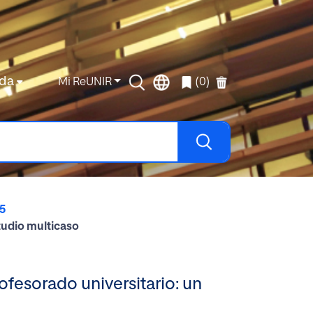
da
Mi ReUNIR
(0)
5
tudio multicaso
fesorado universitario: un