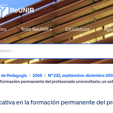
des
Todo ReUNIR
Estadísticas
Ayu
a de Pedagogía
2005
Nº 232, septiembre-diciembre 200
a formación permanente del profesorado universitario: un es
ativa en la formación permanente del pro