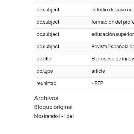
dc.subject
estudio de caso cua
dc.subject
formación del prof
dc.subject
educación superior
dc.subject
Revista Española 
dc.title
El proceso de innov
dc.type
article
reunir.tag
~REP
Archivos
Bloque original
Mostrando
1 - 1 de 1