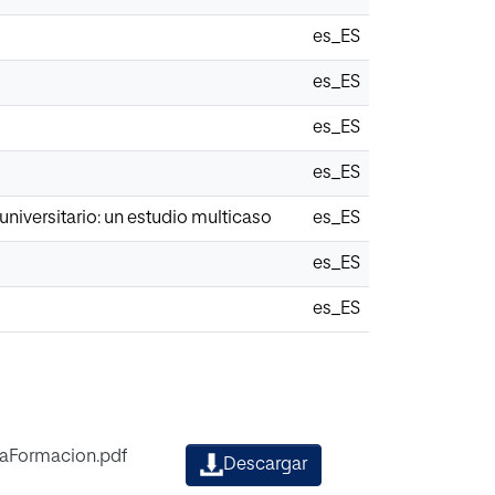
es_ES
es_ES
es_ES
es_ES
niversitario: un estudio multicaso
es_ES
es_ES
es_ES
aFormacion.pdf
Descargar