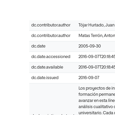
dc.contributor.author
Tójar Hurtado, Juan
dc.contributor.author
Matas Terrón, Anto
dc.date
2005-09-30
dc.date.accessioned
2016-09-07T20:18:4
dc.date.available
2016-09-07T20:18:4
dc.date.issued
2016-09-07
Los proyectos de in
formación permanent
avanzar en esta lín
análisis cualitativ
universitario. Cada 