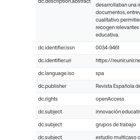
dc.description.abstract
desarrollaban una i
documentos, entrevi
cualitativo permitie
recogen relevantes 
educativa.
dc.identifier.issn
0034-9461
dc.identifier.uri
https://reunir.unir
dc.language.iso
spa
dc.publisher
Revista Española 
dc.rights
openAccess
dc.subject
innovación educati
dc.subject
grupos de trabajo
dc.subject
estudio multicaso c