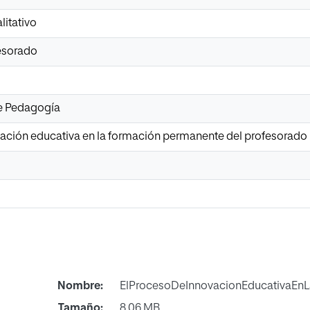
litativo
esorado
de Pedagogía
ación educativa en la formación permanente del profesorado u
Nombre:
ElProcesoDeInnovacionEducativaEnL
Tamaño:
8.06 MB