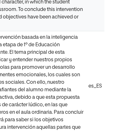
 character, in which the student
lassroom. To conclude this intervention
sed objectives have been achieved or
ervención basada en la inteligencia
a etapa de 1º de Educación
te. El tema principal de esta
ificar y entender nuestros propios
dolas para promover un desarrollo
onentes emocionales, los cuales son
s sociales. Con ello, nuestro
es_ES
safiantes del alumno mediante la
 activa, debido a que esta propuesta
 de carácter lúdico, en las que
os en el aula ordinaria. Para concluir
á para saber si los objetivos
ura intervención aquellas partes que