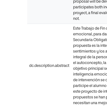
proposal will be dev
participates both in
proyect, a final ev
not.
Este Trabajo de Fin
emocional, para dar
Secundaria Obligato
propuesta es la inte
sentimientos y los 
integral de la per
el autoconcepto, la
dc.description.abstract
objetivo principal 
inteligencia emocio
de intervención se 
participe el alumno
este proyecto de int
propuestos se han p
necesitan una mejo