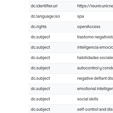
dc.identifier.uri
https://reunir.unir
dc.language.iso
spa
dc.rights
openAccess
dc.subject
trastorno negativis
dc.subject
inteligencia emoci
dc.subject
habilidades social
dc.subject
autocontrol y condu
dc.subject
negative defiant di
dc.subject
emotional intellige
dc.subject
social skills
dc.subject
self-control and di