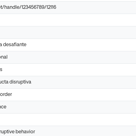
.net/handle/123456789/12116
ta desafiante
onal
es
cta disruptiva
sorder
nce
sruptive behavior