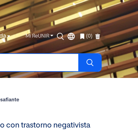
da
Mi ReUNIR
(0)
esafiante
o con trastorno negativista