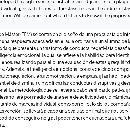
eloped through a series of activities and dynamics of a playful
dividually, as with the rest of the classmates in the ordinary c
aluation Will be carried out which help us to know if the propo
 de Máster (TFM) se centra en el diseño de una propuesta de int
 una respuesta adecuada en el aula ordinaria a un alumno de l
ria que presenta un trastorno de conducta negativista desafian
ligencia emocional, la cual se refiere a la habilidad para ident
ajenos, realizando para ello una evaluación de estas y regulán
sona. Además, la inteligencia emocional consta de cinco comp
 autorregulación, la automotivación, la empatía y las habilidade
será el de disminuir y modificar las conductas disruptivas y de
nal. La metodología que se llevará a cabo será participativa y
desarrollará por medio de una serie de actividades y dinámicas
 tanto de manera individual, como con el resto de los compañer
ervención, se llevará a cabo una evaluación final que nos servir
odido conseguir o no y así poder tener en cuenta para una fut
ra.