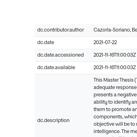
dc.contributor.author
Cazorla-Soriano, Be
dc.date
2021-07-22
dc.date.accessioned
2021-11-16T11:00:03Z
dc.date.available
2021-11-16T11:00:03Z
This Master Thesis 
adequate response i
presents a negative 
ability to identify
them to promote an 
components, which a
dc.description
objective will be t
intelligence. The me