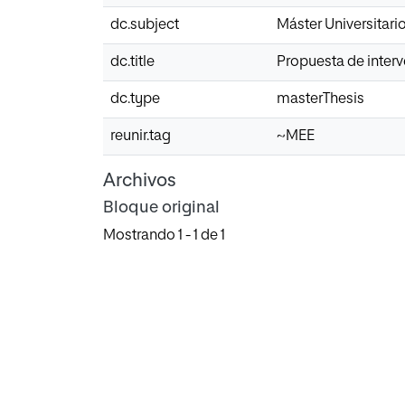
dc.subject
Máster Universitari
dc.title
Propuesta de interv
dc.type
masterThesis
reunir.tag
~MEE
Archivos
Bloque original
Mostrando
1 - 1 de 1