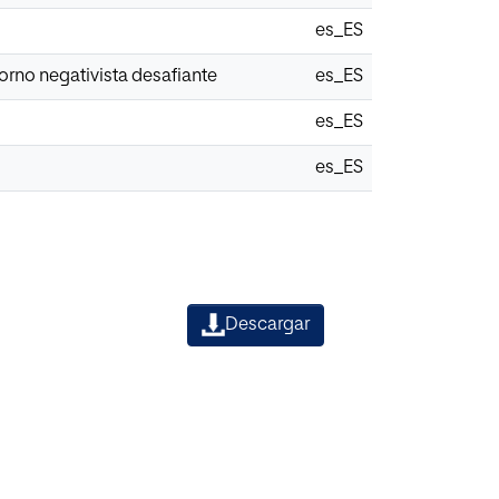
es_ES
orno negativista desafiante
es_ES
es_ES
es_ES
Descargar