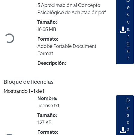
D
5 Aproximación al Concepto
e
Psicológico de Adaptación.pdf
s
Cargando...
c
Tamaño:
a
16.65 MB
r
Formato:
g
Adobe Portable Document
a
Format
r
Descripción:
Bloque de licencias
Mostrando
1 - 1 de 1
Nombre:
D
license.txt
e
s
Tamaño:
Cargando...
c
1.27 KB
a
Formato: