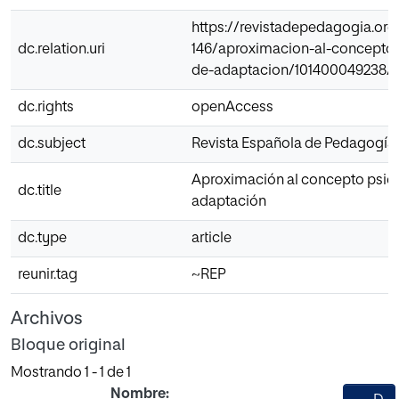
https://revistadepedagogia.org
dc.relation.uri
146/aproximacion-al-concepto-
de-adaptacion/101400049238/
dc.rights
openAccess
dc.subject
Revista Española de Pedagogía
Aproximación al concepto psic
dc.title
adaptación
dc.type
article
reunir.tag
~REP
Archivos
Bloque original
Mostrando
1 - 1 de 1
Nombre: