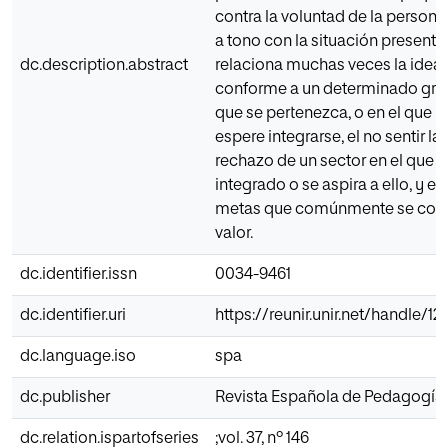
contra la voluntad de la persona
a tono con la situación presente
dc.description.abstract
relaciona muchas veces la idea 
conforme a un determinado grup
que se pertenezca, o en el que u
espere integrarse, el no sentir la
rechazo de un sector en el que s
integrado o se aspira a ello, y el
metas que comúnmente se cons
valor.
dc.identifier.issn
0034-9461
dc.identifier.uri
https://reunir.unir.net/handle/
dc.language.iso
spa
dc.publisher
Revista Española de Pedagogía
dc.relation.ispartofseries
;vol. 37, nº 146