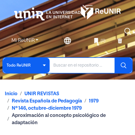
Mi ReUNIR
(0)
Todo ReUNIR
Inicio
UNIR REVISTAS
Revista Española de Pedagogía
1979
Nº 146, octubre-diciembre 1979
Aproximación al concepto psicológico de
adaptación