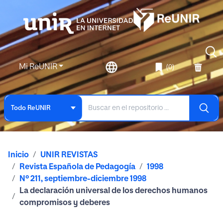
Mi ReUNIR
(0)
Todo ReUNIR
Inicio
UNIR REVISTAS
Revista Española de Pedagogía
1998
Nº 211, septiembre-diciembre 1998
La declaración universal de los derechos humanos
compromisos y deberes