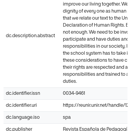
improve our living together. We
dignity of every one as human b
that we relate our text to the Uni
Declaration of Human Rights. Bu
not enough. We need to be invol
dc.description.abstract
participate and have duties and
responsibilities in our society. In
the school system has to take in
these considerations to have ci
their rights are respected and ar
responsibilities and trained to 
duties.
dc.identifier.issn
0034-9461
dc.identifier.uri
https://reunir.unir.net/handle/
dc.language.iso
spa
dc.publisher
Revista Española de Pedagogía