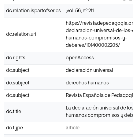
dc.relation.ispartofseries
;vol. 56, nº 211
https://revistadepedagogia.org/
declaracion-universal-de-los-d
dc.relation.uri
humanos-compromisos-y-
deberes/101400002205/
dc.rights
openAccess
dc.subject
declaración universal
dc.subject
derechos humanos
dc.subject
Revista Española de Pedagogía
La declaración universal de los
dc.title
humanos compromisos y debe
dc.type
article