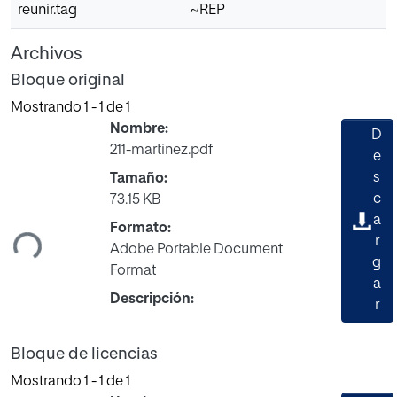
reunir.tag
~REP
Archivos
Bloque original
Mostrando
1 - 1 de 1
Nombre:
D
211-martinez.pdf
e
s
Tamaño:
c
73.15 KB
a
ndo...
Formato:
r
Adobe Portable Document
g
Format
a
Descripción:
r
Bloque de licencias
Mostrando
1 - 1 de 1