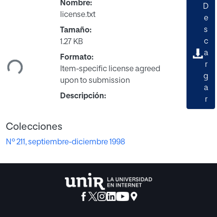
Nombre:
D
license.txt
e
s
Tamaño:
c
1.27 KB
a
ndo...
Formato:
r
Item-specific license agreed
g
upon to submission
a
Descripción:
r
Colecciones
Nº 211, septiembre-diciembre 1998