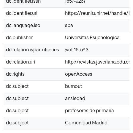
dc.identifier.issn
1657-9267
dc.identifier.uri
https://reunir.unir.net/handle/
dc.language.iso
spa
dc.publisher
Universitas Psychologica
dc.relation.ispartofseries
;vol. 16, nº 3
dc.relation.uri
http://revistas.javeriana.edu.
dc.rights
openAccess
dc.subject
burnout
dc.subject
ansiedad
dc.subject
profesores de primaria
dc.subject
Comunidad Madrid