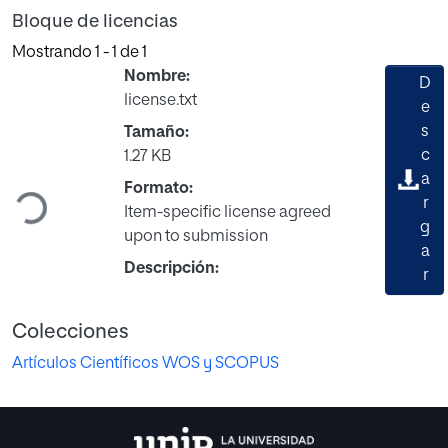
Bloque de licencias
Mostrando
1 - 1 de 1
Nombre:
D
license.txt
e
s
Tamaño:
Cargando...
c
1.27 KB
a
Formato:
r
Item-specific license agreed
g
upon to submission
a
Descripción:
r
Colecciones
Artículos Científicos WOS y SCOPUS