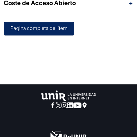
Coste de Acceso Abierto
+
colegios públicos presentan mayor Burnout, de modo
estadísticamente significativo, en las escalas de
cuestiones organizacionales, supervisión y
reconocimiento.
Página completa del ítem