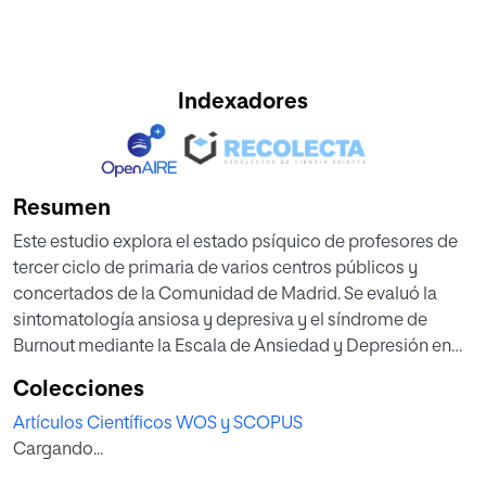
Indexadores
Resumen
Este estudio explora el estado psíquico de profesores de
tercer ciclo de primaria de varios centros públicos y
concertados de la Comunidad de Madrid. Se evaluó la
sintomatología ansiosa y depresiva y el síndrome de
Burnout mediante la Escala de Ansiedad y Depresión en
Hospital (HADS) y el Cuestionario de Burnout del
Colecciones
Profesorado (CBP-R). Los resultados indicaron que,
Artículos Científicos WOS y SCOPUS
aunque los docentes de colegios concertados puntúan
Cargando...
más alto en sintomatología ansiosa, con diferencias
estadísticamente significativas, los profesores de