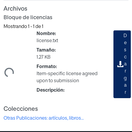
Archivos
Bloque de licencias
Mostrando
1 - 1 de 1
Nombre:
D
license.txt
e
s
Tamaño:
c
1.27 KB
a
ndo...
Formato:
r
Item-specific license agreed
g
upon to submission
a
Descripción:
r
Colecciones
Otras Publicaciones: artículos, libros...