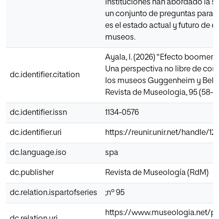
instituciones han abordado la so
un conjunto de preguntas para c
es el estado actual y futuro de e
museos.
Ayala, I. (2026) "Efecto boomera
Una perspectiva no libre de con
dc.identifier.citation
los museos Guggenheim y Bellas
Revista de Museologia, 95 (58-6
dc.identifier.issn
1134-0576
dc.identifier.uri
https://reunir.unir.net/handle/
dc.language.iso
spa
dc.publisher
Revista de Museología (RdM)
dc.relation.ispartofseries
;nº 95
https://www.museologia.net/p
dc.relation.uri