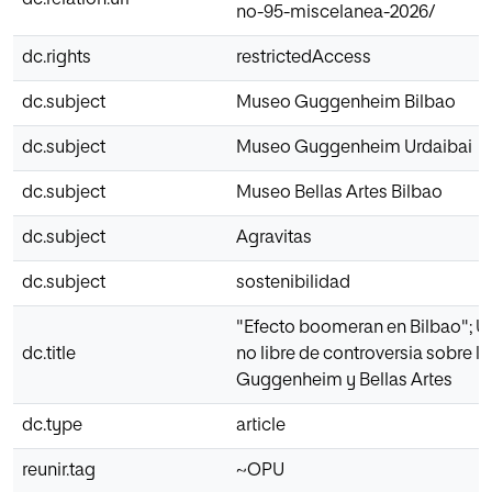
no-95-miscelanea-2026/
dc.rights
restrictedAccess
dc.subject
Museo Guggenheim Bilbao
dc.subject
Museo Guggenheim Urdaibai
dc.subject
Museo Bellas Artes Bilbao
dc.subject
Agravitas
dc.subject
sostenibilidad
"Efecto boomeran en Bilbao"; U
dc.title
no libre de controversia sobre 
Guggenheim y Bellas Artes
dc.type
article
reunir.tag
~OPU