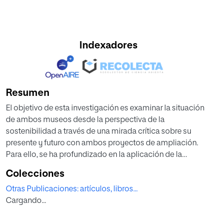
Indexadores
Resumen
El objetivo de esta investigación es examinar la situación
de ambos museos desde la perspectiva de la
sostenibilidad a través de una mirada crítica sobre su
presente y futuro con ambos proyectos de ampliación.
Para ello, se ha profundizado en la aplicación de la
sostenibilidad en la práctica de los museos del Programa
Colecciones
Ibermuseos. Esta debe ser entendida desde una
Otras Publicaciones: artículos, libros...
perspectiva holística; por ello, existen cuatro dimensiones
Cargando...
para abordarla: social, cultural, económica y
medioambiental. Después, se analiza la pregunta de