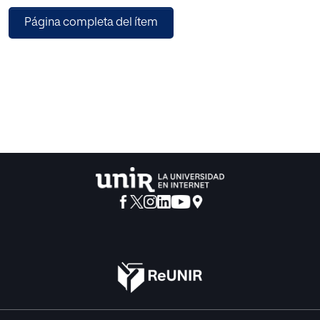
investigación: ¿Son sostenibles estos proyectos de los
Página completa del ítem
dos grandes museos de Bilbao? Para responderla, se ha
analizado la historia de ambos museos, sus proyectos de
ampliación actuales y el compromiso con la sociedad de
estas instituciones. Finalmente, se presenta una reflexión
de cómo estas instituciones han abordado la
sostenibilidad y un conjunto de preguntas para considerar
cual es el estado actual y futuro de estos dos museos.