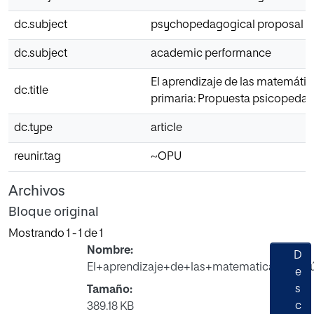
dc.subject
psychopedagogical proposal
dc.subject
academic performance
El aprendizaje de las matemáti
dc.title
primaria: Propuesta psicopeda
dc.type
article
reunir.tag
~OPU
Archivos
Bloque original
Mostrando
1 - 1 de 1
Nombre:
D
El+aprendizaje+de+las+matematicas..+Jes
e
s
Tamaño:
c
389.18 KB