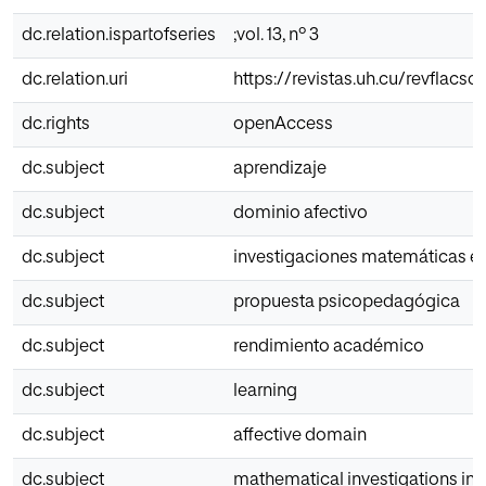
dc.relation.ispartofseries
;vol. 13, nº 3
dc.relation.uri
https://revistas.uh.cu/revflacso
dc.rights
openAccess
dc.subject
aprendizaje
dc.subject
dominio afectivo
dc.subject
investigaciones matemáticas en
dc.subject
propuesta psicopedagógica
dc.subject
rendimiento académico
dc.subject
learning
dc.subject
affective domain
dc.subject
mathematical investigations in 