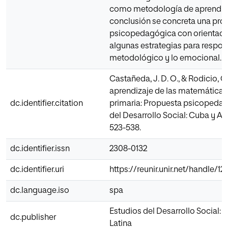
como metodología de aprendiz
conclusión se concreta una pro
psicopedagógica con orientaci
algunas estrategias para respon
metodológico y lo emocional.
Castañeda, J. D. O., & Rodicio, C. I
aprendizaje de las matemática
dc.identifier.citation
primaria: Propuesta psicopedag
del Desarrollo Social: Cuba y Amé
523-538.
dc.identifier.issn
2308-0132
dc.identifier.uri
https://reunir.unir.net/handle/1
dc.language.iso
spa
Estudios del Desarrollo Social:
dc.publisher
Latina