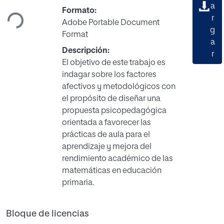
Cargando...
a
Formato:
r
Adobe Portable Document
g
Format
a
Descripción:
r
El objetivo de este trabajo es
indagar sobre los factores
afectivos y metodológicos con
el propósito de diseñar una
propuesta psicopedagógica
orientada a favorecer las
prácticas de aula para el
aprendizaje y mejora del
rendimiento académico de las
matemáticas en educación
primaria.
Bloque de licencias