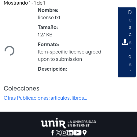
Mostrando
1 - 1 de 1
Nombre:
D
license.txt
e
s
Tamaño:
Cargando...
c
1.27 KB
a
Formato:
r
Item-specific license agreed
g
upon to submission
a
Descripción:
r
Colecciones
Otras Publicaciones: artículos, libros...