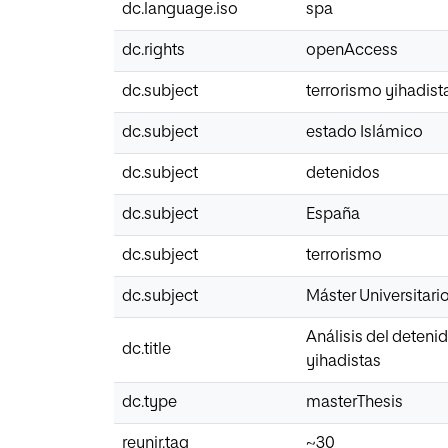
dc.language.iso
spa
dc.rights
openAccess
dc.subject
terrorismo yihadist
dc.subject
estado Islámico
dc.subject
detenidos
dc.subject
España
dc.subject
terrorismo
dc.subject
Máster Universitari
Análisis del deteni
dc.title
yihadistas
dc.type
masterThesis
reunir.tag
~30