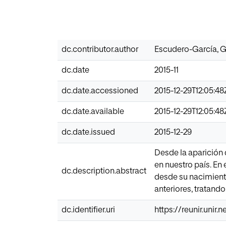
dc.contributor.author
Escudero-García, 
dc.date
2015-11
dc.date.accessioned
2015-12-29T12:05:48
dc.date.available
2015-12-29T12:05:48
dc.date.issued
2015-12-29
Desde la aparición
en nuestro país. En
dc.description.abstract
desde su nacimiento
anteriores, tratand
dc.identifier.uri
https://reunir.unir