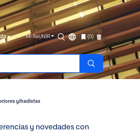
da
Mi ReUNIR
(0)
eriores yihadistas
iferencias y novedades con