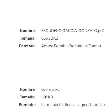
Nombre:
ESCUDERO GARCIA, GONZALO.pdf
Tamaño:
665.32 KB
Formato:
Adobe Portable Document Format
Nombre:
license.txt
Tamaño:
1.26 KB
Formato:
Item-specific license agreed upon to