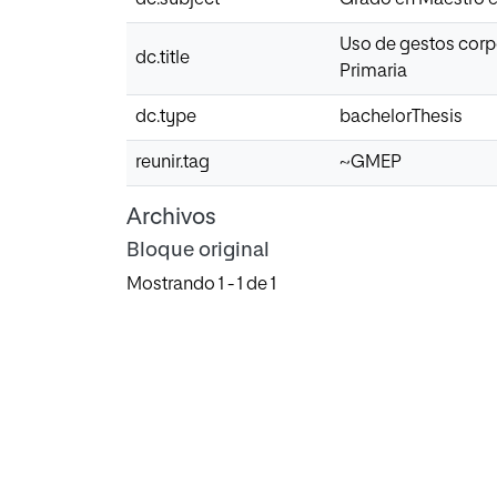
Uso de gestos corp
dc.title
Primaria
dc.type
bachelorThesis
reunir.tag
~GMEP
Archivos
Bloque original
Mostrando
1 - 1 de 1
Cargando...