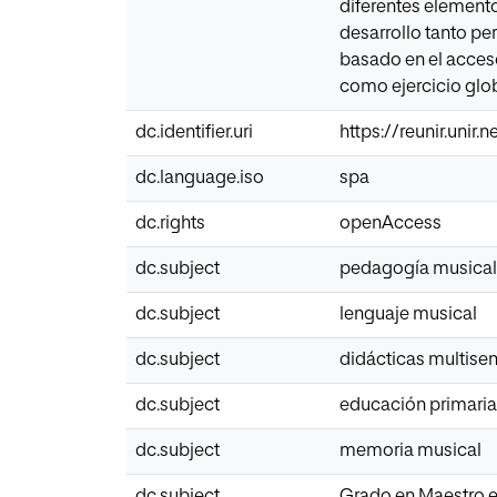
diferentes elemento
desarrollo tanto pe
basado en el acceso
como ejercicio glob
dc.identifier.uri
https://reunir.unir
dc.language.iso
spa
dc.rights
openAccess
dc.subject
pedagogía musical
dc.subject
lenguaje musical
dc.subject
didácticas multisen
dc.subject
educación primaria
dc.subject
memoria musical
dc.subject
Grado en Maestro e