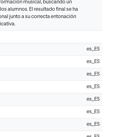
información musical, buscando un
os alumnos. El resultado final se ha
onal junto a su correcta entonación
cativa.
es_ES
es_ES
es_ES
es_ES
es_ES
es_ES
es_ES
es_ES