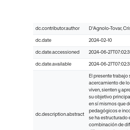
dc.contributor.author
D'Agnolo-Tovar, Cri
dc.date
2024-02-10
dc.date.accessioned
2024-06-27T07:02:3
dc.date.available
2024-06-27T07:02:3
El presente trabaj
acercamiento de lo
viven, sienten y ap
su objetivo princip
en sí mismos que de
pedagógicos e inco
dc.description.abstract
se ha estructurado e
combinación de dif