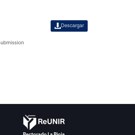
Descargar
 submission
Rectorado La Rioja