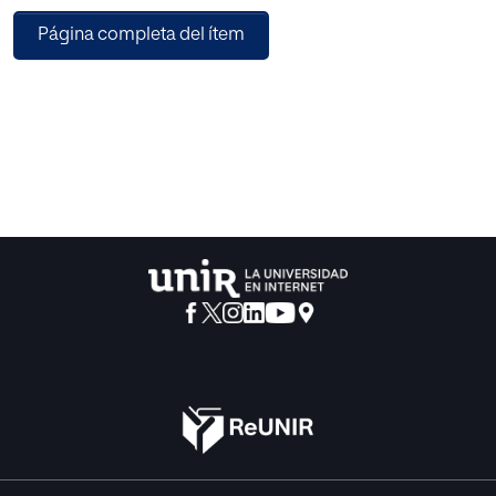
educativos en sí mismos que desplieguen
Página completa del ítem
una experiencia musical multisensorial, articulándose en
diferentes recursos pedagógicos e
incorporando el desarrollo de diferentes elementos del
lenguaje musical. La metodología
empleada se ha estructurado en base a tres ejes
principales: el rol participativo del alumno,
el aspecto transversal y el apoyo en la combinación de
diferentes pedagogías musicales.
El alcance de dicho objetivo propone la combinación de
los diferentes elementos propuestos
para lograr una decodificación eficiente de la información
musical, buscando un desarrollo
tanto perceptivo como cognitivo, que potencie la
memoria musical de los alumnos. El
resultado final se ha basado en el acceso natural y
dinámico a la lectura de la notación
musical tradicional junto a su correcta entonación como