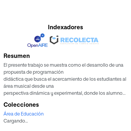
Indexadores
Resumen
El presente trabajo se muestra como el desarrollo de una
propuesta de programación
didáctica que busca el acercamiento de los estudiantes al
área musical desde una
perspectiva dinámica y experimental, donde los alumnos
viven, sienten y aprehenden
Colecciones
habilidades musicales con significado y propósito.
Área de Educación
Dicha propuesta didáctica ha basado su objetivo principal
Cargando...
en el uso del propio cuerpo y los
gestos musicales desarrollados como instrumentos