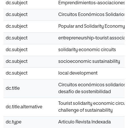
dc.subject
Emprendimientos-asociaciones tu
dc.subject
Circuitos Económicos Solidarios
dc.subject
Popular and Solidarity Economy
dc.subject
entrepreneurship-tourist associat
dc.subject
solidarity economic circuits
dc.subject
socioeconomic sustainability
dc.subject
local development
Circuitos económicos solidarios t
dc.title
desafío de sostenibilidad
Tourist solidarity economic circui
dc.title.alternative
challenge of sustainability
dc.type
Articulo Revista Indexada