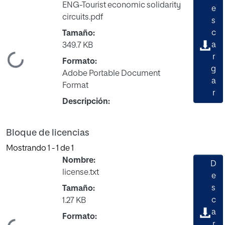
ENG-Tourist economic solidarity
e
circuits.pdf
s
c
Tamaño:
a
349.7 KB
gando...
r
Formato:
g
Adobe Portable Document
a
Format
r
Descripción:
Bloque de licencias
Mostrando
1 - 1 de 1
Nombre:
D
license.txt
e
s
Tamaño:
c
1.27 KB
a
Formato:
r