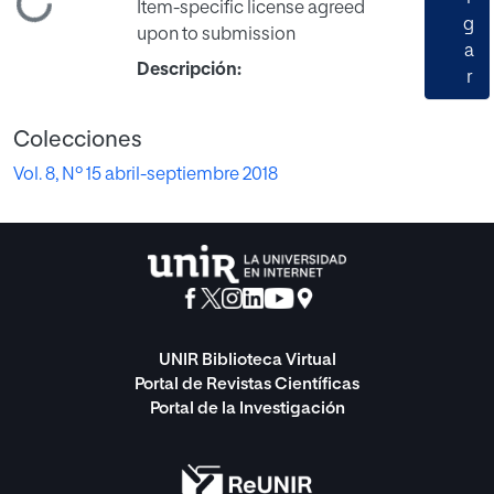
gando...
Item-specific license agreed
g
upon to submission
a
Descripción:
r
Colecciones
Vol. 8, Nº 15 abril-septiembre 2018
UNIR Biblioteca Virtual
Portal de Revistas Científicas
Portal de la Investigación