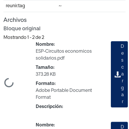
reunir.tag
~
Archivos
Bloque original
Mostrando
1 - 2 de 2
Nombre:
D
ESP-Circuitos economicos
e
solidarios.pdf
s
c
Tamaño:
a
373.28 KB
gando...
r
Formato:
g
Adobe Portable Document
a
Format
r
Descripción:
Nombre:
D