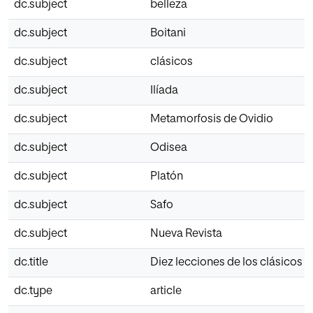
dc.subject
belleza
dc.subject
Boitani
dc.subject
clásicos
dc.subject
Ilíada
dc.subject
Metamorfosis de Ovidio
dc.subject
Odisea
dc.subject
Platón
dc.subject
Safo
dc.subject
Nueva Revista
dc.title
Diez lecciones de los clásicos
dc.type
article