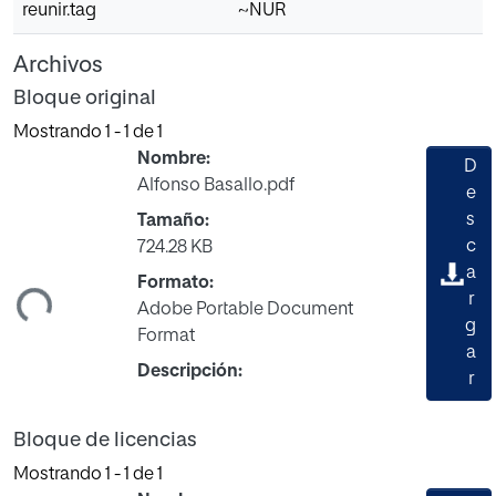
reunir.tag
~NUR
Archivos
Bloque original
Mostrando
1 - 1 de 1
Nombre:
D
Alfonso Basallo.pdf
e
s
Tamaño:
c
724.28 KB
a
ndo...
Formato:
r
Adobe Portable Document
g
Format
a
Descripción:
r
Bloque de licencias
Mostrando
1 - 1 de 1