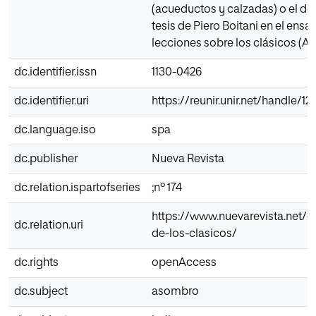
(acueductos y calzadas) o el der
tesis de Piero Boitani en el ensa
lecciones sobre los clásicos (Ali
dc.identifier.issn
1130-0426
dc.identifier.uri
https://reunir.unir.net/handle/
dc.language.iso
spa
dc.publisher
Nueva Revista
dc.relation.ispartofseries
;nº 174
https://www.nuevarevista.net/d
dc.relation.uri
de-los-clasicos/
dc.rights
openAccess
dc.subject
asombro