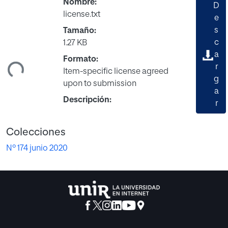
Nombre:
D
license.txt
e
s
Tamaño:
c
1.27 KB
a
ndo...
Formato:
r
Item-specific license agreed
g
upon to submission
a
Descripción:
r
Colecciones
Nº 174 junio 2020