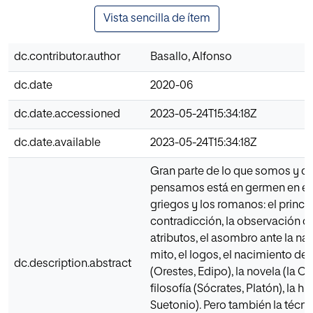
Vista sencilla de ítem
dc.contributor.author
Basallo, Alfonso
dc.date
2020-06
dc.date.accessioned
2023-05-24T15:34:18Z
dc.date.available
2023-05-24T15:34:18Z
Gran parte de lo que somos y de
pensamos está en germen en el 
griegos y los romanos: el princi
contradicción, la observación de
atributos, el asombro ante la nat
mito, el logos, el nacimiento de 
dc.description.abstract
(Orestes, Edipo), la novela (la Od
filosofía (Sócrates, Platón), la his
Suetonio). Pero también la técni