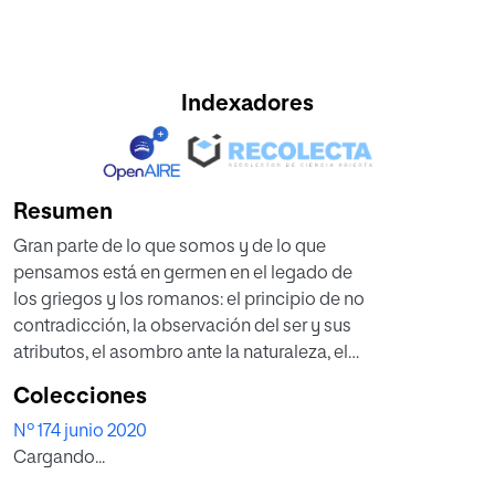
Indexadores
Resumen
Gran parte de lo que somos y de lo que
pensamos está en germen en el legado de
los griegos y los romanos: el principio de no
contradicción, la observación del ser y sus
atributos, el asombro ante la naturaleza, el
mito, el logos, el nacimiento de la tragedia
Colecciones
(Orestes, Edipo), la novela (la Odisea), la
Nº 174 junio 2020
filosofía (Sócrates, Platón), la historia (Tácito,
Cargando...
Suetonio). Pero también la técnica (acueductos
y calzadas) o el derecho. Es la tesis de Piero