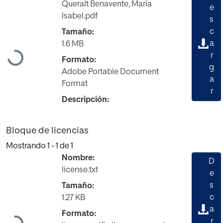
Queralt Benavente, María
e
Isabel.pdf
s
c
Tamaño:
a
1.6 MB
Cargando...
r
Formato:
g
Adobe Portable Document
a
Format
r
Descripción:
Bloque de licencias
Mostrando
1 - 1 de 1
Nombre:
D
license.txt
e
s
Tamaño:
c
1.27 KB
a
Formato:
r