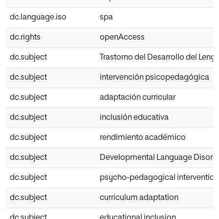
dc.language.iso
spa
dc.rights
openAccess
dc.subject
Trastorno del Desarrollo del Leng
dc.subject
intervención psicopedagógica
dc.subject
adaptación curricular
dc.subject
inclusión educativa
dc.subject
rendimiento académico
dc.subject
Developmental Language Disorde
dc.subject
psycho-pedagogical intervention
dc.subject
curriculum adaptation
dc.subject
educational inclusion