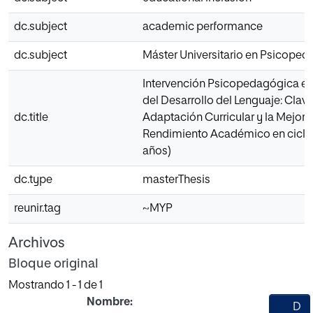
dc.subject
academic performance
dc.subject
Máster Universitario en Psicope
Intervención Psicopedagógica en 
del Desarrollo del Lenguaje: Clave
dc.title
Adaptación Curricular y la Mejora
Rendimiento Académico en ciclo i
años)
dc.type
masterThesis
reunir.tag
~MYP
Archivos
Bloque original
Mostrando
1 - 1 de 1
Nombre:
D