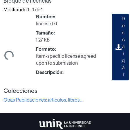
Bloque de licencias
Mostrando
1 - 1 de 1
Nombre:
D
license.txt
e
s
Tamaño:
c
1.27 KB
ando...
a
Formato:
r
Item-specific license agreed
g
upon to submission
a
Descripción:
r
Colecciones
Otras Publicaciones: artículos, libros...