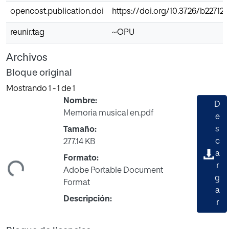
opencost.publication.doi
https://doi.org/10.3726/b22712
reunir.tag
~OPU
Archivos
Bloque original
Mostrando
1 - 1 de 1
Nombre:
D
Memoria musical en.pdf
e
s
Tamaño:
c
277.14 KB
ando...
a
Formato:
r
Adobe Portable Document
g
Format
a
Descripción:
r