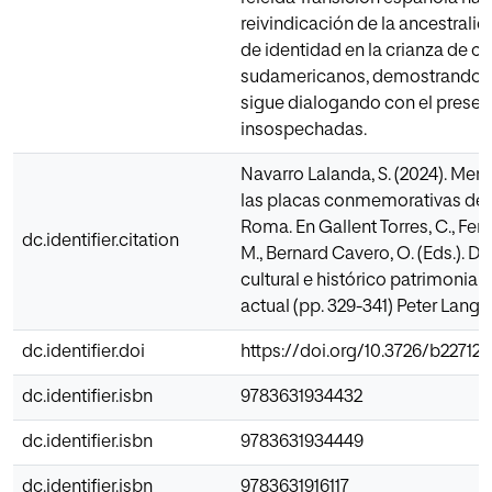
reivindicación de la ancestral
de identidad en la crianza de c
sudamericanos, demostrando q
sigue dialogando con el presen
insospechadas.
Navarro Lalanda, S. (2024). Mem
las placas conmemorativas de 
Roma. En Gallent Torres, C., Fer
dc.identifier.citation
M., Bernard Cavero, O. (Eds.). D
cultural e histórico patrimonial
actual (pp. 329-341) Peter Lang
dc.identifier.doi
https://doi.org/10.3726/b22712
dc.identifier.isbn
9783631934432
dc.identifier.isbn
9783631934449
dc.identifier.isbn
9783631916117