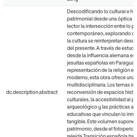
Descodificando lo cultural e his
patrimonial desde una óptica ac
lector la intersección entre lo p
contemporáneo, explorando cóm
la cultura se reinterpretan desd
del presente. A través de estud
desde la influencia alemana en
jesuitas españolas en Paraguay 
representación de la religión e
moderno, esta obra ofrece una
multidisciplinaria. Los temas in
dc.description.abstract
reconversión de espacios histó
culturales, la accesibilidad al 
arqueológico y las prácticas art
educativas que vinculan lo inma
tangible. Este volumen supone u
patrimonio, desde el fotoperiod
releída Transición española hast