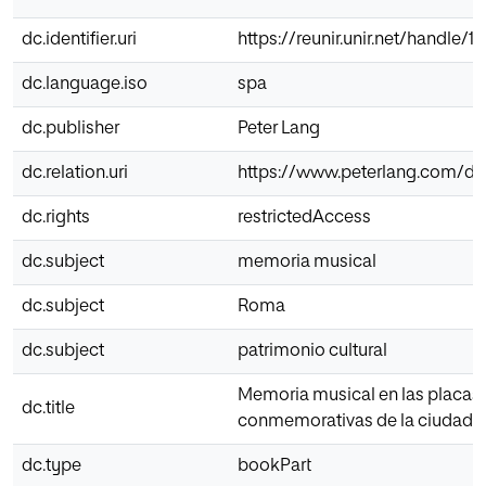
dc.identifier.uri
https://reunir.unir.net/handle/
dc.language.iso
spa
dc.publisher
Peter Lang
dc.relation.uri
https://www.peterlang.com/d
dc.rights
restrictedAccess
dc.subject
memoria musical
dc.subject
Roma
dc.subject
patrimonio cultural
Memoria musical en las placas
dc.title
conmemorativas de la ciudad 
dc.type
bookPart