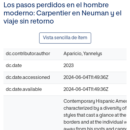
Los pasos perdidos en el hombre
moderno: Carpentier en Neuman y el
viaje sin retorno
Vista sencilla de ítem
dc.contributor.author
Aparicio, Yannelys
dc.date
2023
dc.date.accessioned
2024-06-04T11:49:36Z
dc.date.available
2024-06-04T11:49:36Z
Contemporary Hispanic America
characterized by a diversity of
styles that cast a glance at the 
borders and at the individual w
away from his roots and cannot 