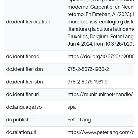
Aparicio, Y., Los pasos perdido
moderno: Carpentier en Neuman 
retorno. En Esteban, Á. (2023). F
dc.identifier.citation
mundo: crisis, ecología y distop
literatura y la cultura latinoame
Bruxelles, Belgium: Peter Lang V
Jun 4, 2024, from 10.3726/b209
dc.identifier.doi
https://doi.org/10.3726/b20905
dc.identifier.isbn
978-2-8076-1930-2
dc.identifier.isbn
978-2-8076-1931-9
dc.identifier.uri
https://reunir.unir.net/handle/
dc.language.iso
spa
dc.publisher
Peter Lang
dc.relation.uri
https://www.peterlang.com/d