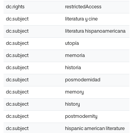
dc.rights
restrictedAccess
dc.subject
literatura y cine
dc.subject
literatura hispanoamericana
dc.subject
utopía
dc.subject
memoria
dc.subject
historia
dc.subject
posmodernidad
dc.subject
memory
dc.subject
history
dc.subject
postmodernity
dc.subject
hispanic american literature