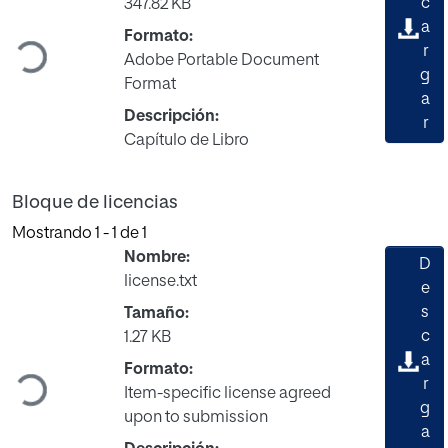
c
347.82 KB
Cargando...
a
Formato:
r
Adobe Portable Document
g
Format
a
Descripción:
r
Capítulo de Libro
Bloque de licencias
Mostrando
1 - 1 de 1
Nombre:
D
license.txt
e
s
Tamaño:
c
1.27 KB
Cargando...
a
Formato:
r
Item-specific license agreed
g
upon to submission
a