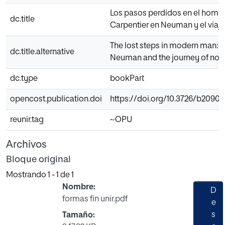
Los pasos perdidos en el homb
dc.title
Carpentier en Neuman y el viaje
The lost steps in modern man: C
dc.title.alternative
Neuman and the journey of no r
dc.type
bookPart
opencost.publication.doi
https://doi.org/10.3726/b20905
reunir.tag
~OPU
Archivos
Bloque original
Mostrando
1 - 1 de 1
Nombre:
D
formas fin unir.pdf
e
s
Tamaño: