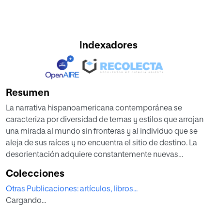
Indexadores
Resumen
La narrativa hispanoamericana contemporánea se
caracteriza por diversidad de temas y estilos que arrojan
una mirada al mundo sin fronteras y al individuo que se
aleja de sus raíces y no encuentra el sitio de destino. La
desorientación adquiere constantemente nuevas
dimensiones en el fenómeno que Fernando Aínsa define
Colecciones
como la “pérdida del territorio”. Las contradicciones por
Otras Publicaciones: artículos, libros...
parte del individuo desterritorializado cobran relevancia
Cargando...
en la obra de Alejo Carpentier y Andrés Neuman, sobre
todo en las novelas Los pasos perdidos