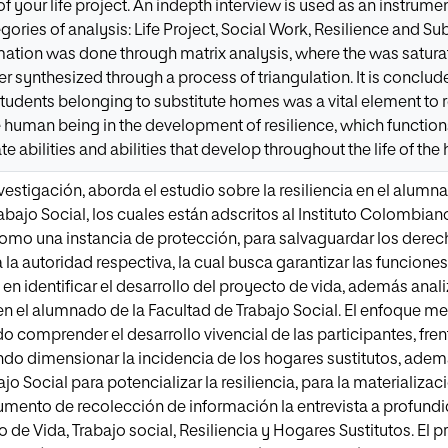
of your life project. An indepth interview is used as an instrum
gories of analysis: Life Project, Social Work, Resilience and S
mation was done through matrix analysis, where the was saturat
ter synthesized through a process of triangulation. It is conclude
tudents belonging to substitute homes was a vital element to re
e human being in the development of resilience, which functio
te abilities and abilities that develop throughout the life of th
vestigación, aborda el estudio sobre la resiliencia en el alum
abajo Social, los cuales están adscritos al Instituto Colombian
omo una instancia de protección, para salvaguardar los derecho
la autoridad respectiva, la cual busca garantizar las funciones 
 identificar el desarrollo del proyecto de vida, además analiza
en el alumnado de la Facultad de Trabajo Social. El enfoque 
do comprender el desarrollo vivencial de las participantes, fre
ando dimensionar la incidencia de los hogares sustitutos, ad
jo Social para potencializar la resiliencia, para la materializa
ento de recolección de información la entrevista a profundid
o de Vida, Trabajo social, Resiliencia y Hogares Sustitutos. El 