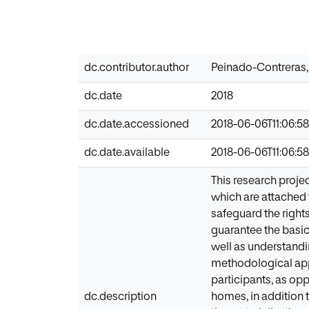
dc.contributor.author
Peinado-Contreras, 
dc.date
2018
dc.date.accessioned
2018-06-06T11:06:5
dc.date.available
2018-06-06T11:06:5
This research proje
which are attached 
safeguard the right
guarantee the basic 
well as understandi
methodological appr
participants, as op
dc.description
homes, in addition t