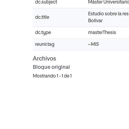
dc.subject
Máster Universitari
Estudio sobre la re
dc.title
Bolívar
dc.type
masterThesis
reunir.tag
~MIS
Archivos
Bloque original
Mostrando
1 - 1 de 1