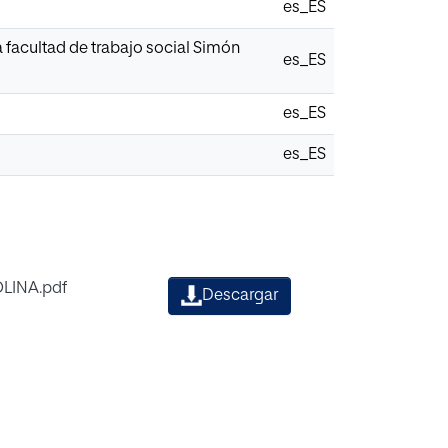
es_ES
a facultad de trabajo social Simón
es_ES
es_ES
es_ES
LINA.pdf
Descargar