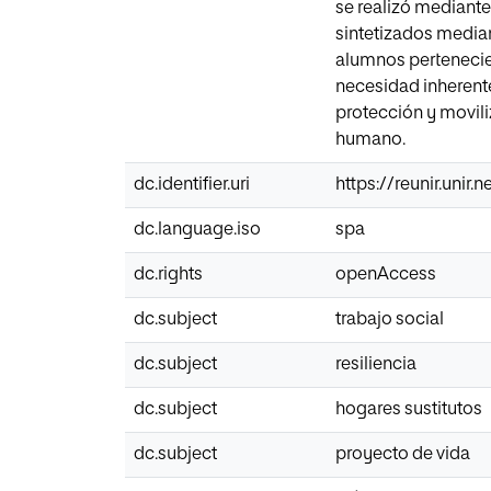
se realizó mediante 
sintetizados median
alumnos pertenecient
necesidad inherente
protección y movili
humano.
dc.identifier.uri
https://reunir.unir
dc.language.iso
spa
dc.rights
openAccess
dc.subject
trabajo social
dc.subject
resiliencia
dc.subject
hogares sustitutos
dc.subject
proyecto de vida