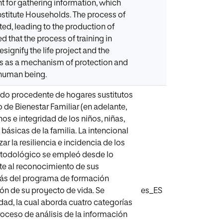
ent for gathering information, which
ubstitute Households. The process of
ed, leading to the production of
d that the process of training in
signify the life project and the
ns as a mechanism of protection and
e human being.
nado procedente de hogares sustitutos
o de Bienestar Familiar (en adelante,
s e integridad de los niños, niñas,
básicas de la familia. La intencional
r la resiliencia e incidencia de los
metodológico se empleó desde lo
nte al reconocimiento de sus
emás del programa de formación
ción de su proyecto de vida. Se
es_ES
ad, la cual aborda cuatro categorías
proceso de análisis de la información