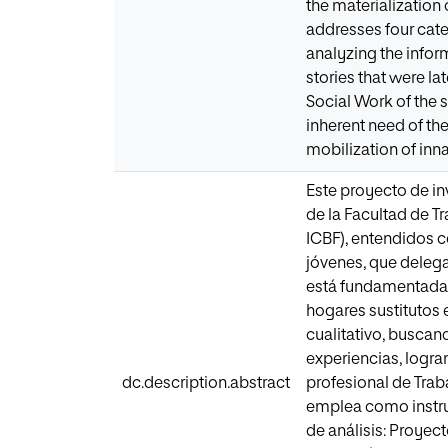
the materialization 
addresses four cate
analyzing the infor
stories that were la
Social Work of the s
inherent need of th
mobilization of inna
Este proyecto de in
de la Facultad de Tr
ICBF), entendidos c
jóvenes, que delega 
está fundamentada en
hogares sustitutos 
cualitativo, buscan
experiencias, logr
dc.description.abstract
profesional de Traba
emplea como instrum
de análisis: Proyect