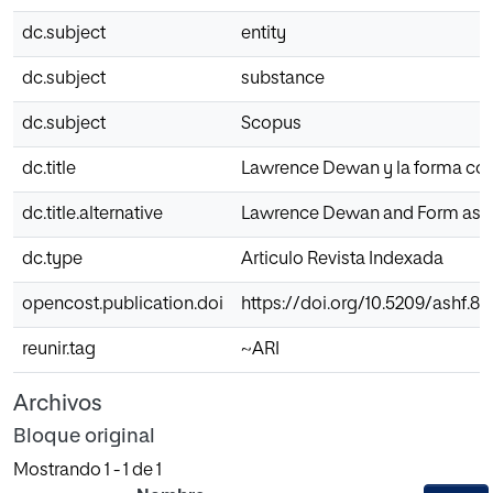
dc.subject
entity
dc.subject
substance
dc.subject
Scopus
dc.title
Lawrence Dewan y la forma com
dc.title.alternative
Lawrence Dewan and Form as So
dc.type
Articulo Revista Indexada
opencost.publication.doi
https://doi.org/10.5209/ashf.8
reunir.tag
~ARI
Archivos
Bloque original
Mostrando
1 - 1 de 1