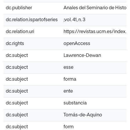
dc.publisher
Anales del Seminario de Historia
dc.relation.ispartofseries
;vol. 41, n. 3
dc.relation.uri
https://revistas.ucm.es/index
dc.rights
openAccess
dc.subject
Lawrence-Dewan
dc.subject
esse
dc.subject
forma
dc.subject
ente
dc.subject
substancia
dc.subject
Tomás-de-Aquino
dc.subject
form