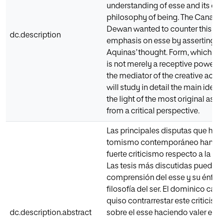
understanding of esse and its 
philosophy of being. The Cana
Dewan wanted to counter this cr
dc.description
emphasis on esse by asserting 
Aquinas’ thought. Form, which is
is not merely a receptive power,
the mediator of the creative act o
will study in detail the main i
the light of the most original as
from a critical perspective.
Las principales disputas que han
tomismo contemporáneo han e
fuerte criticismo respecto a la
Las tesis más discutidas pueden 
comprensión del esse y su énfas
filosofía del ser. El dominico
quiso contrarrestar este critici
dc.description.abstract
sobre el esse haciendo valer el 