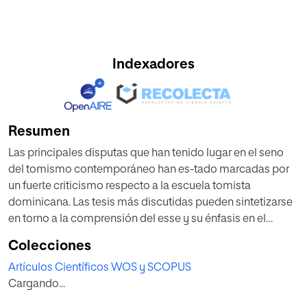
Indexadores
Resumen
Las principales disputas que han tenido lugar en el seno
del tomismo contemporáneo han es-tado marcadas por
un fuerte criticismo respecto a la escuela tomista
dominicana. Las tesis más discutidas pueden sintetizarse
en torno a la comprensión del esse y su énfasis en el
conjunto de la filosofía del ser. El dominico canadiense
Colecciones
Lawrence Dewan quiso contrarrestar este criticismo
Artículos Científicos WOS y SCOPUS
equilibrando este énfasis sobre el esse haciendo valer el
Cargando...
papel de la forma en el pensamiento de Tomás de Aquino.
La forma, que es algo divino en las cosas, no es sólo mera