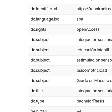
dc.identifier.uri
https://reunir.unir
dc.language.iso
spa
dc.rights
openAccess
dc.subject
integración sensori
dc.subject
educación infantil
dc.subject
estimulación sensor
dc.subject
psicomotricidad
dc.subject
Grado en Maestro e
dc.title
Integración sensori
dc.type
bachelorThesis
reunir.tag
~4