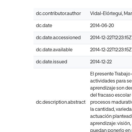
dc.contributor.author
Vidal-Elórtegui, Ma
dc.date
2014-06-20
dc.date.accessioned
2014-12-22T12:23:15Z
dc.date.available
2014-12-22T12:23:15Z
dc.date.issued
2014-12-22
El presente Trabajo
actividades para ser
aprendizaje son dec
del fracaso escolar
dc.description.abstract
procesos madurativo
la cantidad, varied
actuación planteado
aprendizaje: visión
puedan ponerlo en