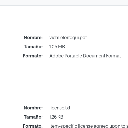
Nombre:
vidal.elortegui.pdf
Tamaño:
1.05 MB
Formato:
Adobe Portable Document Format
Nombre:
license.txt
Tamaño:
1.26 KB
Formato:
Item-specific license agreed upon to